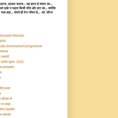
उठना, उठकर चलना... यह क्रम है संसार का...
 को फ़र्क़ न पड़ता किसी जीत और हार का... क्योंकि
 में पला-बढ़ा... संघर्ष ही मेरा जीवन है... -डॉ. सौरभ
 Sourabh Malviya
lish
ulty development programme
व्यवस्था
 आबादी
र प्रदेश चुनाव- 2022
्म मानवदर्शन
म
य
द्रीय बजट
श
र पेटिका से
ी पर लाइव
 सौरभ मालवीय
षांत समारोह