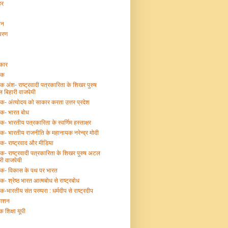
हर
टन
ावरण
्कार
तक
तक अंश- राष्ट्रवादी पत्रकारिता के शिखर पुरुष
 बिहारी वाजपेयी
तक- अंत्योदय को साकार करता उत्तर प्रदेश
तक- भारत बोध
तक- भारतीय पत्रकारिता के स्वर्णिम हस्ताक्षर
तक- भारतीय राजनीति के महानायक नरेन्द्र मोदी
तक- राष्ट्रवाद और मीडिया
तक- राष्ट्रवादी पत्रकारिता के शिखर पुरुष अटल
री वाजपेयी
्तक- विकास के पथ पर भारत
तक- श्रेष्ठ भारत आत्मबोध से राष्ट्रबोध
तक-भारतीय संत परम्परा : धर्मदीप से राष्ट्रदीप
काशन
क शिक्षा यूपी