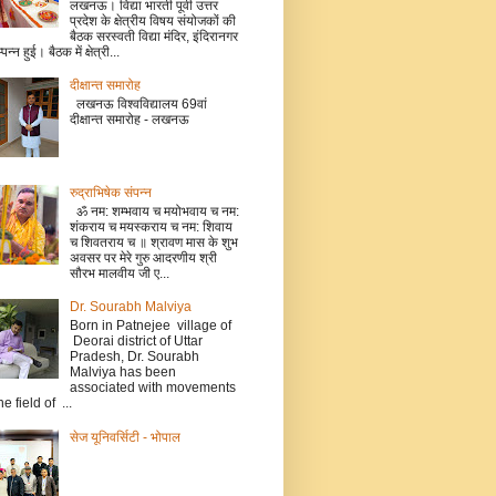
लखनऊ। विद्या भारती पूर्वी उत्तर
प्रदेश के क्षेत्रीय विषय संयोजकों की
बैठक सरस्वती विद्या मंदिर, इंदिरानगर
म्पन्न हुई। बैठक में क्षेत्री...
दीक्षान्त समारोह
लखनऊ विश्वविद्यालय 69वां
दीक्षान्त समारोह - लखनऊ
रुद्राभिषेक संपन्न
ॐ नम: शम्भवाय च मयोभवाय च नम:
शंकराय च मयस्कराय च नम: शिवाय
च शिवतराय च ॥ श्रावण मास के शुभ
अवसर पर मेरे गुरु आदरणीय श्री
सौरभ मालवीय जी ए...
Dr. Sourabh Malviya
Born in Patnejee village of
Deorai district of Uttar
Pradesh, Dr. Sourabh
Malviya has been
associated with movements
he field of ...
सेज यूनिवर्सिटी - भोपाल