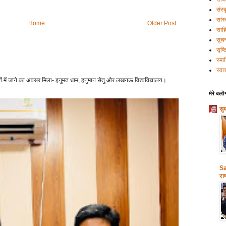
संस्
सांस
Home
Older Post
साहि
सूच
सृष्
स्मा
स्वास
ं में जाने का अवसर मिला- हनुमत धाम, हनुमान सेतु और लखनऊ विश्वविद्यालय।
मेरे बलॊ
सु
Sa
राष