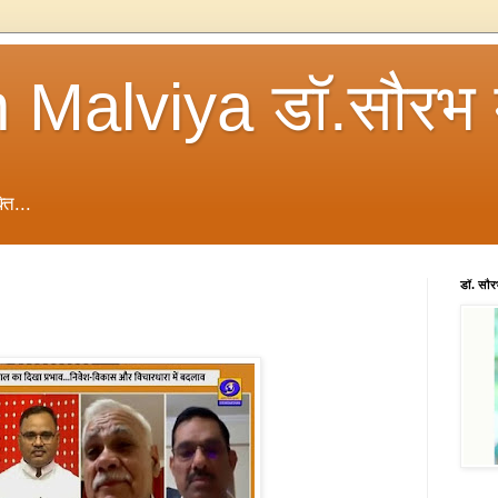
 Malviya डॉ.सौरभ 
ति...
डॉ. सौ