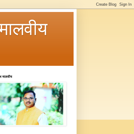
मालवीय
रभ मालवीय