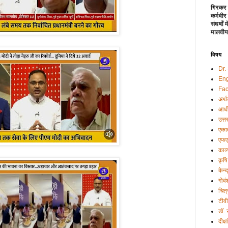
गिरकर 
कर्मवीर
संघर्षों
मालवीय
विषय
Dr.
Eng
Fac
अर्थ
आधी
उत्त
एकात
एफए
काव्
कृषि
केन्
गोवं
चित्
टीव
डॉ.
दीक्