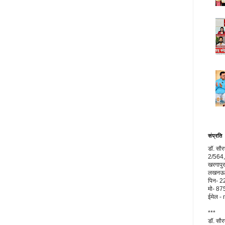
संप्रति
डॉ. सौ
2/564,
खरगापुर
लखनऊ, 
पिन- 
मो- 8
ईमेल 
***
डॉ. सौ