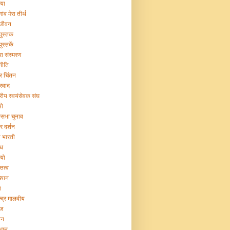
िया
गांव मेरा तीर्थ
 जीवन
 पुस्तक
पुस्तकें
रा संस्मरण
नीति
ट्र चिंतन
्रवाद
ट्रीय स्वयंसेवक संघ
यो
सभा चुनाव
र दर्शन
या भारती
िध
ियो
तित्व
ख्यान
ा
न्द्र मालवीय
ज
ान
िधान