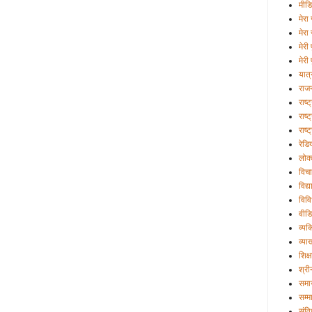
मीड
मेरा 
मेरा
मेरी
मेरी 
यात्
राज
राष्
राष्ट
राष्
रेडि
लोक
विचा
विद्
विव
वीड
व्यक्
व्या
शिक्ष
श्री
समा
सम्म
संव