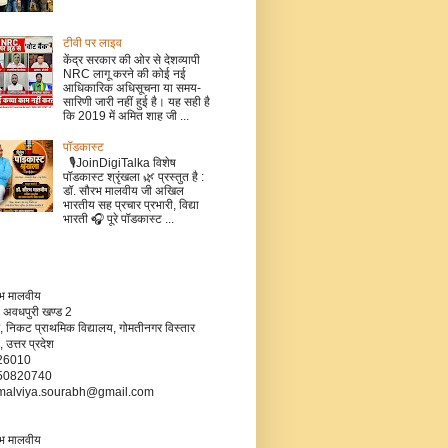
टीवी पर लाइव
केंद्र सरकार की ओर से देशव्यापी
NRC लागू करने की कोई नई
आधिकारिक अधिसूचना या समय-
सारिणी जारी नहीं हुई है। यह सही है
कि 2019 में अमित शाह जी ...
पॉडकास्ट
🎙️JoinDigiTalka विशेष
पॉडकास्ट श्रृंखला 🌿 प्रस्तुत है :
डॉ. सौरभ मालवीय जी अखिल
भारतीय सह प्रचार प्रभारी, विद्या
भारती 🎧 पूरे पॉडकास्ट ...
रभ मालवीय
 अवधपुरी खण्ड 2
, निकट प्राथमिक विद्यालय, गोमतीनगर विस्तार
उत्तर प्रदेश
226010
750820740
- malviya.sourabh@gmail.com
रभ मालवीय