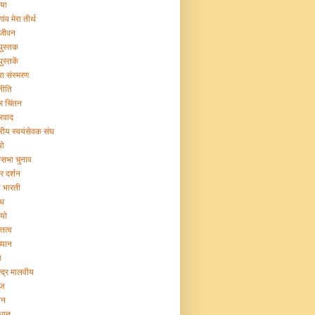
िया
गांव मेरा तीर्थ
 जीवन
 पुस्तक
पुस्तकें
रा संस्मरण
नीति
ट्र चिंतन
्रवाद
ट्रीय स्वयंसेवक संघ
यो
सभा चुनाव
र दर्शन
या भारती
िध
ियो
तित्व
ख्यान
ा
न्द्र मालवीय
ज
ान
िधान