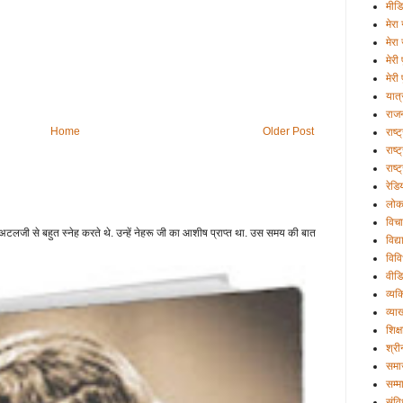
मीड
मेरा 
मेरा
मेरी
मेरी 
यात्
राज
Home
Older Post
राष्
राष्ट
राष्
रेडि
लोक
विचा
टलजी से बहुत स्नेह करते थे. उन्हें नेहरू जी का आशीष प्राप्त था. उस समय की बात
विद्
विव
वीड
व्यक्
व्या
शिक्ष
श्री
समा
सम्म
संव