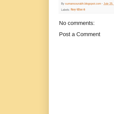
By
sumansourabh.blogspot.com
-
July 25,
Labels:
चित्र पेटिका से
No comments:
Post a Comment