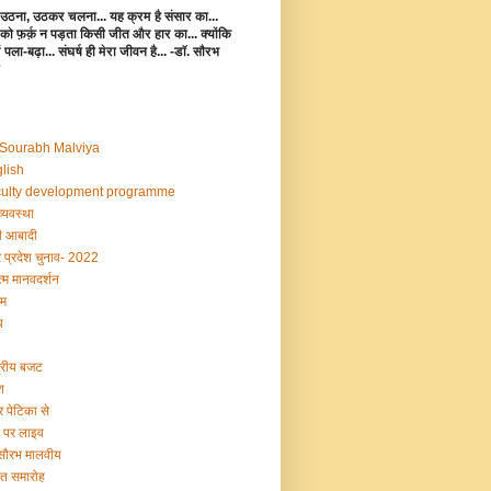
उठना, उठकर चलना... यह क्रम है संसार का...
 को फ़र्क़ न पड़ता किसी जीत और हार का... क्योंकि
 में पला-बढ़ा... संघर्ष ही मेरा जीवन है... -डॉ. सौरभ
 Sourabh Malviya
lish
ulty development programme
व्यवस्था
 आबादी
र प्रदेश चुनाव- 2022
्म मानवदर्शन
म
य
द्रीय बजट
श
र पेटिका से
ी पर लाइव
 सौरभ मालवीय
षांत समारोह