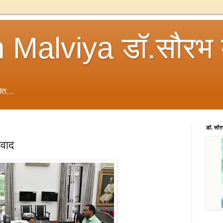
 Malviya डॉ.सौरभ 
ति...
डॉ. सौ
ंवाद