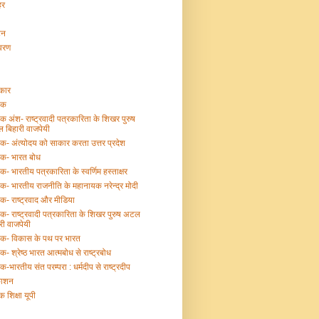
हर
टन
ावरण
्कार
तक
तक अंश- राष्ट्रवादी पत्रकारिता के शिखर पुरुष
 बिहारी वाजपेयी
तक- अंत्योदय को साकार करता उत्तर प्रदेश
तक- भारत बोध
तक- भारतीय पत्रकारिता के स्वर्णिम हस्ताक्षर
तक- भारतीय राजनीति के महानायक नरेन्द्र मोदी
तक- राष्ट्रवाद और मीडिया
तक- राष्ट्रवादी पत्रकारिता के शिखर पुरुष अटल
री वाजपेयी
्तक- विकास के पथ पर भारत
तक- श्रेष्ठ भारत आत्मबोध से राष्ट्रबोध
तक-भारतीय संत परम्परा : धर्मदीप से राष्ट्रदीप
काशन
क शिक्षा यूपी