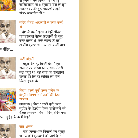
शंकराय च मयस्कराय च नम: शिवाय
च शिवतराय च ॥ श्रावण मास के शुभ
अवसर पर मेरे गुरु आदरणीय श्री
सौरभ मालवीय जी ए...
पंडित नेहरू अटलजी से स्नेह करते
थे
देश के पहले प्रधानमंत्री पंडित
जवाहरलाल नेहरू अटलजी से बहुत
स्नेह करते थे. उन्हें नेहरू जी का
आशीष प्राप्त था. उस समय की बात
जब पंडित...
कटी अंगुली
बहुत दिन हुए किसी देश में एक
राजा राज्य करता था. उसका मंत्री
बड़ा चतुर था. वह राजा को समझाया
करता था कि हर व्यक्ति को बिना
किसी इच्छा के ...
विद्या भारती पूर्वी उत्तर प्रदेश के
क्षेत्रीय विषय संयोजकों की बैठक
सम्पन्न
लखनऊ। विद्या भारती पूर्वी उत्तर
प्रदेश के क्षेत्रीय विषय संयोजकों की
बैठक सरस्वती विद्या मंदिर, इंदिरानगर
म्पन्न हुई। बैठक में क्षेत्री...
संत-असंत
संत एकनाथ के पिताजी का श्राद्ध
था. उन्होंने ब्राह्मणों को आमंत्रित