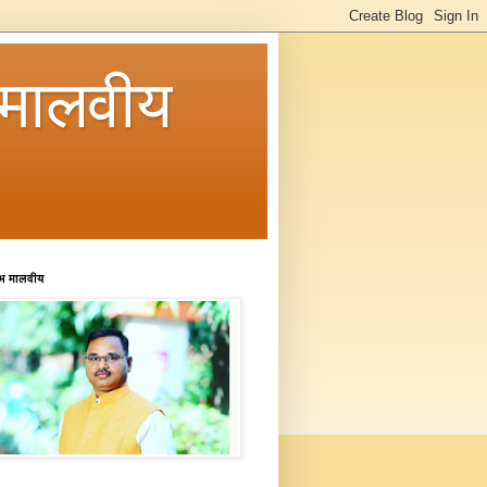
मालवीय
रभ मालवीय