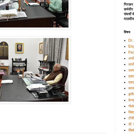
गिरकर 
कर्मवीर
संघर्षों
मालवीय
विषय
Dr.
Eng
Fac
अर्थ
आधी
उत्त
एकात
एफए
काव्
कृषि
केन्
गोवं
चित्
टीव
डॉ.
दीक्