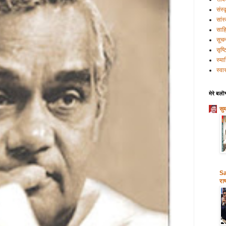
संस्
सांस
साहि
सूच
सृष्
स्मा
स्वास
मेरे बलॊ
सु
Sa
राष