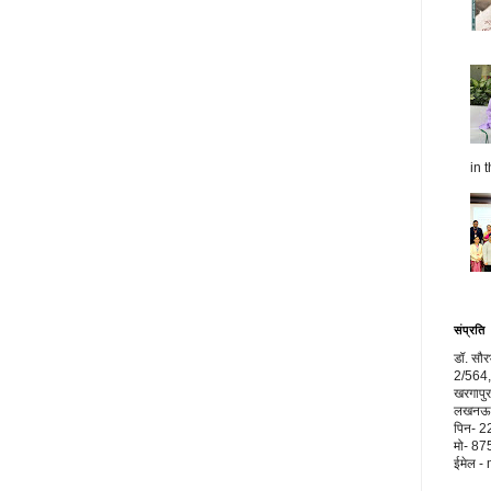
in t
संप्रति
डॉ. सौ
2/564,
खरगापुर
लखनऊ, 
पिन- 
मो- 8
ईमेल 