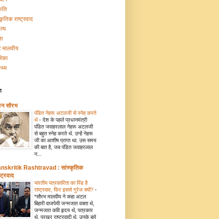
कृति
्कृतिक राष्ट्रवाद
त्य
ना
टि मालवीय
रिका
्थ्य
ग
मन सौरभ
पंडित नेहरू अटलजी से स्नेह करते
थे
-
देश के पहले प्रधानमंत्री
पंडित जवाहरलाल नेहरू अटलजी
से बहुत स्नेह करते थे. उन्हें नेहरू
जी का आशीष प्राप्त था. उस समय
की बात है, जब पंडित जवाहरलाल
न...
nskritik Rashtravad : सांस्कृतिक
्ट्रवाद
भारतीय पत्रकारिता का पिंड है
राष्ट्रवाद, फिर इससे गुरेज क्यों?
-
*सौरभ मालवीय ने कहा अटल
बिहारी वाजपेयी जन्मजात वक्ता थे,
जन्मजात कवि हृदय थे, पत्रकार
थे, प्रखर राष्ट्रवादी थे. उनके बारे