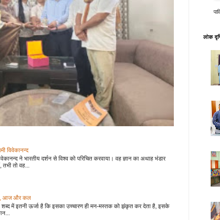
पाक
लोक दृष्
वामी विवेकानन्द
वेकानन्द ने भारतीय दर्शन से विश्व को परिचित करवाया। वह ज्ञान का अथाह भंडार
, तभी तो वह...
 कल, आज और कल
शब्द में इतनी ऊर्जा है कि इसका उच्चारण ही मन-मस्तक को झंकृत कर देता है, इसके
ान...