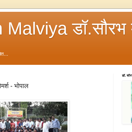
 Malviya डॉ.सौरभ 
ति...
डॉ. सौ
िमर्श - भोपाल