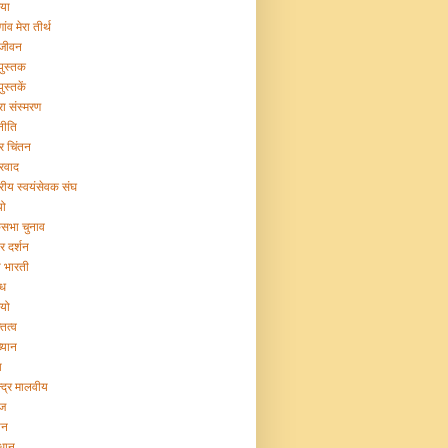
िया
गांव मेरा तीर्थ
 जीवन
 पुस्तक
पुस्तकें
रा संस्मरण
नीति
ट्र चिंतन
्रवाद
ट्रीय स्वयंसेवक संघ
यो
सभा चुनाव
र दर्शन
या भारती
िध
ियो
तित्व
ख्यान
ा
न्द्र मालवीय
ज
ान
िधान