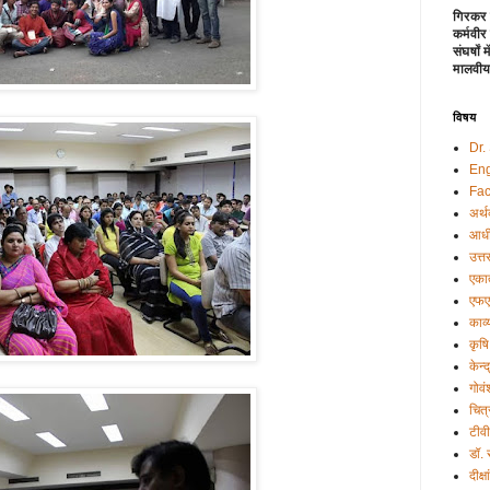
गिरकर 
कर्मवीर
संघर्षों
मालवीय
विषय
Dr.
Eng
Fac
अर्थ
आधी
उत्त
एकात
एफए
काव्
कृषि
केन्
गोवं
चित्
टीव
डॉ.
दीक्