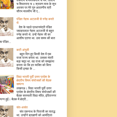
शंकराय च मयस्कराय च नम: शिवाय
च शिवतराय च ॥ श्रावण मास के शुभ
अवसर पर मेरे गुरु आदरणीय श्री
सौरभ मालवीय जी ए...
पंडित नेहरू अटलजी से स्नेह करते
थे
देश के पहले प्रधानमंत्री पंडित
जवाहरलाल नेहरू अटलजी से बहुत
स्नेह करते थे. उन्हें नेहरू जी का
आशीष प्राप्त था. उस समय की बात
जब पंडित...
कटी अंगुली
बहुत दिन हुए किसी देश में एक
राजा राज्य करता था. उसका मंत्री
बड़ा चतुर था. वह राजा को समझाया
करता था कि हर व्यक्ति को बिना
किसी इच्छा के ...
विद्या भारती पूर्वी उत्तर प्रदेश के
क्षेत्रीय विषय संयोजकों की बैठक
सम्पन्न
लखनऊ। विद्या भारती पूर्वी उत्तर
प्रदेश के क्षेत्रीय विषय संयोजकों की
बैठक सरस्वती विद्या मंदिर, इंदिरानगर
म्पन्न हुई। बैठक में क्षेत्री...
संत-असंत
संत एकनाथ के पिताजी का श्राद्ध
था. उन्होंने ब्राह्मणों को आमंत्रित