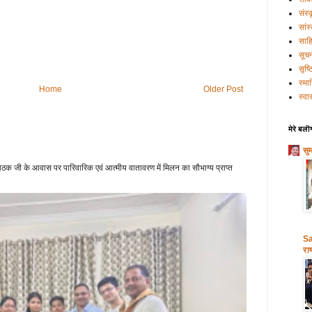
संस्
सांस
साहि
सूच
सृष्
स्मा
Home
Older Post
स्वास
मेरे बलॊ
सु
क जी के आवास पर पारिवारिक एवं आत्मीय वातावरण में मिलन का सौभाग्य प्राप्त
Sa
राष