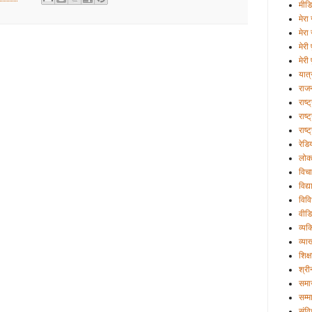
मीड
मेरा 
मेरा
मेरी
मेरी 
यात्
राज
राष्
राष्ट
राष्
रेडि
लोक
विचा
विद्
विव
वीड
व्यक्
व्या
शिक्ष
श्री
समा
सम्म
संव