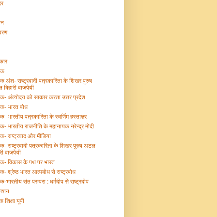
हर
टन
ावरण
्कार
तक
तक अंश- राष्ट्रवादी पत्रकारिता के शिखर पुरुष
 बिहारी वाजपेयी
तक- अंत्योदय को साकार करता उत्तर प्रदेश
तक- भारत बोध
तक- भारतीय पत्रकारिता के स्वर्णिम हस्ताक्षर
तक- भारतीय राजनीति के महानायक नरेन्द्र मोदी
तक- राष्ट्रवाद और मीडिया
तक- राष्ट्रवादी पत्रकारिता के शिखर पुरुष अटल
री वाजपेयी
्तक- विकास के पथ पर भारत
तक- श्रेष्ठ भारत आत्मबोध से राष्ट्रबोध
तक-भारतीय संत परम्परा : धर्मदीप से राष्ट्रदीप
काशन
क शिक्षा यूपी