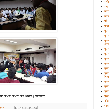
धरो
धर्म
पर्य
पर्य
पर्व
पापा
पुरस
पुस्
पुस्
अटल
पुस्
पुस्
पुस्
पुस्
पुस्
पुस्
बिहा
पुस
पुस्
पुस्
सभी का आभार आभार और आभार। नमस्कार।
प्र
बेसि
भाषा
 2015