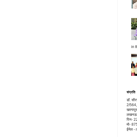
in t
संप्रति
डॉ. सौ
2/564,
खरगापुर
लखनऊ, 
पिन- 
मो- 8
ईमेल 