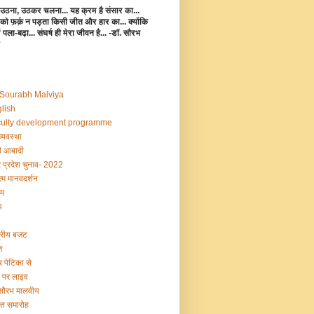
उठना, उठकर चलना... यह क्रम है संसार का...
 को फ़र्क़ न पड़ता किसी जीत और हार का... क्योंकि
 में पला-बढ़ा... संघर्ष ही मेरा जीवन है... -डॉ. सौरभ
 Sourabh Malviya
lish
ulty development programme
व्यवस्था
 आबादी
र प्रदेश चुनाव- 2022
्म मानवदर्शन
म
य
द्रीय बजट
श
र पेटिका से
ी पर लाइव
 सौरभ मालवीय
षांत समारोह