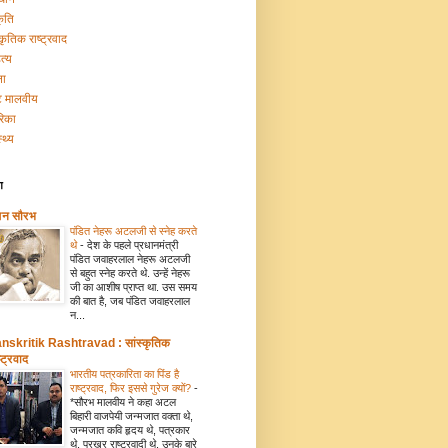
कृति
्कृतिक राष्ट्रवाद
त्य
ना
टि मालवीय
रिका
्थ्य
ग
मन सौरभ
पंडित नेहरू अटलजी से स्नेह करते
थे
-
देश के पहले प्रधानमंत्री
पंडित जवाहरलाल नेहरू अटलजी
से बहुत स्नेह करते थे. उन्हें नेहरू
जी का आशीष प्राप्त था. उस समय
की बात है, जब पंडित जवाहरलाल
न...
nskritik Rashtravad : सांस्कृतिक
्ट्रवाद
भारतीय पत्रकारिता का पिंड है
राष्ट्रवाद, फिर इससे गुरेज क्यों?
-
*सौरभ मालवीय ने कहा अटल
बिहारी वाजपेयी जन्मजात वक्ता थे,
जन्मजात कवि हृदय थे, पत्रकार
थे, प्रखर राष्ट्रवादी थे. उनके बारे