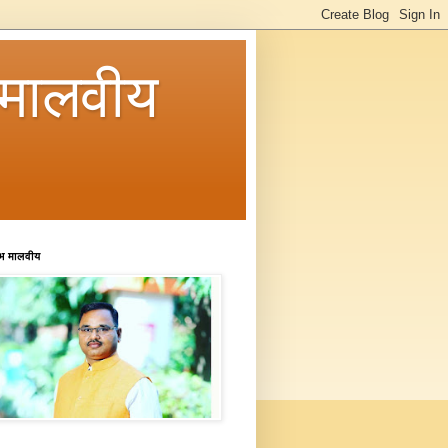
मालवीय
रभ मालवीय