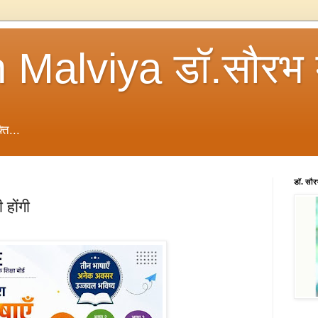
 Malviya डॉ.सौरभ 
ति...
डॉ. सौ
 होंगी