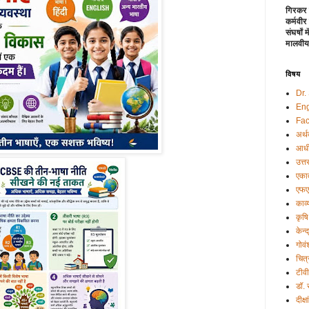
गिरकर 
कर्मवीर
संघर्षों
मालवीय
विषय
Dr.
Eng
Fac
अर्थ
आधी
उत्त
एकात
एफए
काव्
कृषि
केन्
गोवं
चित्
टीव
डॉ.
दीक्