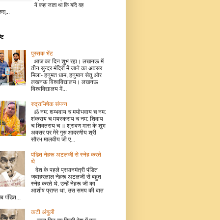
में कहा जाता था कि यदि वह
िस्...
टि
पुस्तक भेंट
आज का दिन शुभ रहा। लखनऊ में
तीन सुन्दर मंदिरों में जाने का अवसर
मिला- हनुमत धाम, हनुमान सेतु और
लखनऊ विश्वविद्यालय। लखनऊ
विश्वविद्यालय में...
रुद्राभिषेक संपन्न
ॐ नम: शम्भवाय च मयोभवाय च नम:
शंकराय च मयस्कराय च नम: शिवाय
च शिवतराय च ॥ श्रावण मास के शुभ
अवसर पर मेरे गुरु आदरणीय श्री
सौरभ मालवीय जी ए...
पंडित नेहरू अटलजी से स्नेह करते
थे
देश के पहले प्रधानमंत्री पंडित
जवाहरलाल नेहरू अटलजी से बहुत
स्नेह करते थे. उन्हें नेहरू जी का
आशीष प्राप्त था. उस समय की बात
जब पंडित...
कटी अंगुली