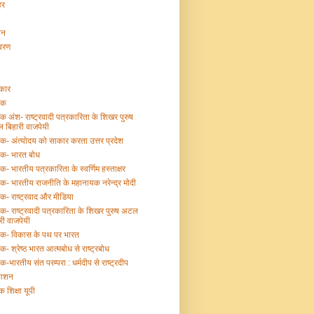
हर
टन
ावरण
्कार
तक
तक अंश- राष्ट्रवादी पत्रकारिता के शिखर पुरुष
 बिहारी वाजपेयी
तक- अंत्योदय को साकार करता उत्तर प्रदेश
तक- भारत बोध
तक- भारतीय पत्रकारिता के स्वर्णिम हस्ताक्षर
तक- भारतीय राजनीति के महानायक नरेन्द्र मोदी
तक- राष्ट्रवाद और मीडिया
तक- राष्ट्रवादी पत्रकारिता के शिखर पुरुष अटल
री वाजपेयी
्तक- विकास के पथ पर भारत
तक- श्रेष्ठ भारत आत्मबोध से राष्ट्रबोध
तक-भारतीय संत परम्परा : धर्मदीप से राष्ट्रदीप
काशन
क शिक्षा यूपी