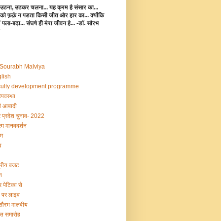
उठना, उठकर चलना... यह क्रम है संसार का...
 को फ़र्क़ न पड़ता किसी जीत और हार का... क्योंकि
 में पला-बढ़ा... संघर्ष ही मेरा जीवन है... -डॉ. सौरभ
 Sourabh Malviya
lish
ulty development programme
व्यवस्था
 आबादी
र प्रदेश चुनाव- 2022
्म मानवदर्शन
म
य
द्रीय बजट
श
र पेटिका से
ी पर लाइव
 सौरभ मालवीय
षांत समारोह