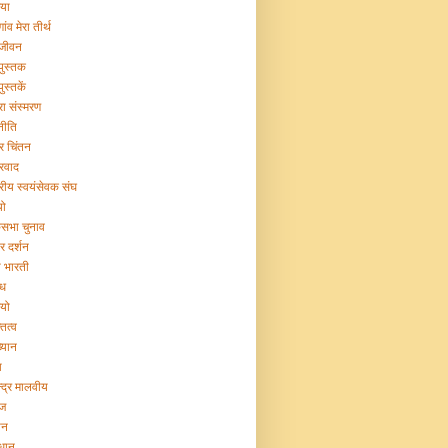
िया
गांव मेरा तीर्थ
 जीवन
 पुस्तक
पुस्तकें
रा संस्मरण
नीति
ट्र चिंतन
्रवाद
ट्रीय स्वयंसेवक संघ
यो
सभा चुनाव
र दर्शन
या भारती
िध
ियो
तित्व
ख्यान
ा
न्द्र मालवीय
ज
ान
िधान