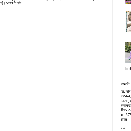
 है। भारत के संव...
in t
संप्रति
डॉ. सौ
2/564,
खरगापुर
लखनऊ, 
पिन- 
मो- 8
ईमेल 
***