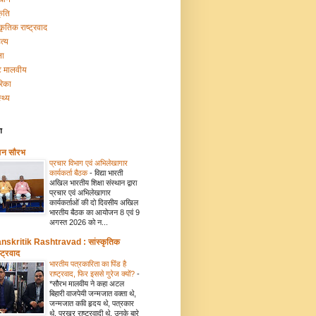
कृति
्कृतिक राष्ट्रवाद
त्य
ना
टि मालवीय
रिका
्थ्य
ग
मन सौरभ
प्रचार विभाग एवं अभिलेखागार
कार्यकर्ता बैठक
-
विद्या भारती
अखिल भारतीय शिक्षा संस्थान द्वारा
प्रचार एवं अभिलेखागार
कार्यकर्ताओं की दो दिवसीय अखिल
भारतीय बैठक का आयोजन 8 एवं 9
अगस्त 2026 को न...
nskritik Rashtravad : सांस्कृतिक
्ट्रवाद
भारतीय पत्रकारिता का पिंड है
राष्ट्रवाद, फिर इससे गुरेज क्यों?
-
*सौरभ मालवीय ने कहा अटल
बिहारी वाजपेयी जन्मजात वक्ता थे,
जन्मजात कवि हृदय थे, पत्रकार
थे, प्रखर राष्ट्रवादी थे. उनके बारे