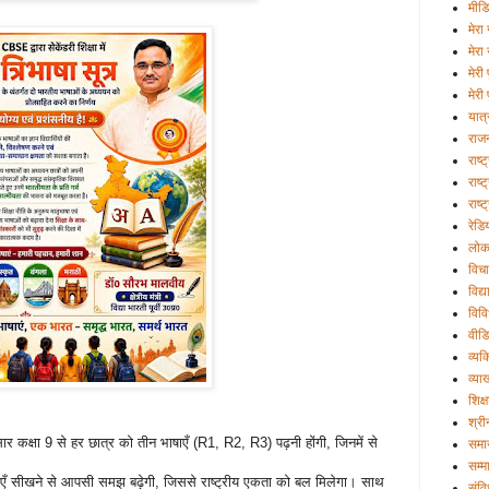
मीड
मेरा 
मेरा
मेरी
मेरी 
यात्
राज
राष्
राष्ट
राष्
रेडि
लोक
विचा
विद्
विव
वीड
व्यक्
व्या
शिक्ष
श्री
र कक्षा 9 से हर छात्र को तीन भाषाएँ (R1, R2, R3) पढ़नी होंगी, जिनमें से
समा
सम्म
ँ सीखने से आपसी समझ बढ़ेगी, जिससे राष्ट्रीय एकता को बल मिलेगा। साथ
संव