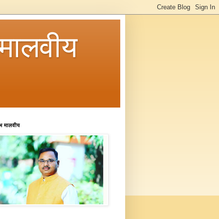
मालवीय
रभ मालवीय