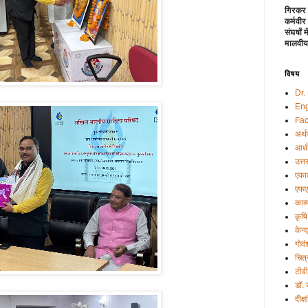
गिरकर 
कर्मवीर
संघर्षों
मालवीय
विषय
Dr.
Eng
Fac
अर्थ
आधी
उत्त
एकात
एफए
काव्
कृषि
केन्
गोवं
चित्
टीव
डॉ.
दीक्