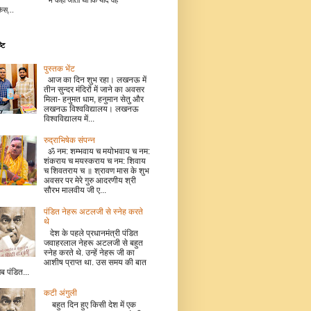
में कहा जाता था कि यदि वह
िस्...
टि
पुस्तक भेंट
आज का दिन शुभ रहा। लखनऊ में
तीन सुन्दर मंदिरों में जाने का अवसर
मिला- हनुमत धाम, हनुमान सेतु और
लखनऊ विश्वविद्यालय। लखनऊ
विश्वविद्यालय में...
रुद्राभिषेक संपन्न
ॐ नम: शम्भवाय च मयोभवाय च नम:
शंकराय च मयस्कराय च नम: शिवाय
च शिवतराय च ॥ श्रावण मास के शुभ
अवसर पर मेरे गुरु आदरणीय श्री
सौरभ मालवीय जी ए...
पंडित नेहरू अटलजी से स्नेह करते
थे
देश के पहले प्रधानमंत्री पंडित
जवाहरलाल नेहरू अटलजी से बहुत
स्नेह करते थे. उन्हें नेहरू जी का
आशीष प्राप्त था. उस समय की बात
जब पंडित...
कटी अंगुली
बहुत दिन हुए किसी देश में एक