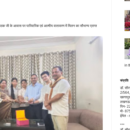
क जी के आवास पर पारिवारिक एवं आत्मीय वातावरण में मिलन का सौभाग्य प्राप्त
in t
संप्रति
डॉ. सौ
2/564,
खरगापुर
लखनऊ, 
पिन- 
मो- 8
ईमेल 
***
डॉ. सौ