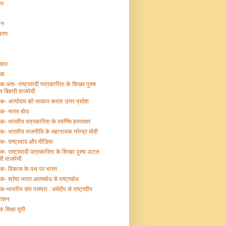
हर
टन
ावरण
्कार
तक
तक अंश- राष्ट्रवादी पत्रकारिता के शिखर पुरुष
 बिहारी वाजपेयी
तक- अंत्योदय को साकार करता उत्तर प्रदेश
तक- भारत बोध
तक- भारतीय पत्रकारिता के स्वर्णिम हस्ताक्षर
तक- भारतीय राजनीति के महानायक नरेन्द्र मोदी
तक- राष्ट्रवाद और मीडिया
तक- राष्ट्रवादी पत्रकारिता के शिखर पुरुष अटल
री वाजपेयी
्तक- विकास के पथ पर भारत
तक- श्रेष्ठ भारत आत्मबोध से राष्ट्रबोध
तक-भारतीय संत परम्परा : धर्मदीप से राष्ट्रदीप
काशन
क शिक्षा यूपी