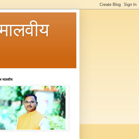
मालवीय
रभ मालवीय