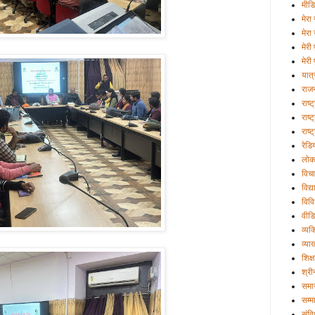
मीड
मेरा 
मेरा
मेरी
मेरी 
यात्
राज
राष्
राष्ट
राष्
रेडि
लोक
विचा
विद्
विव
वीड
व्यक्
व्या
शिक्ष
श्री
समा
सम्म
संव