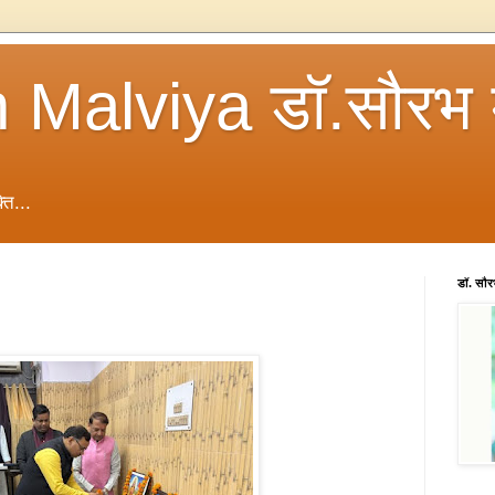
 Malviya डॉ.सौरभ 
ति...
डॉ. सौ