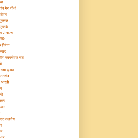
िया
गांव मेरा तीर्थ
 जीवन
 पुस्तक
पुस्तकें
रा संस्मरण
नीति
ट्र चिंतन
्रवाद
ट्रीय स्वयंसेवक संघ
यो
सभा चुनाव
र दर्शन
या भारती
िध
ियो
तित्व
ख्यान
ा
न्द्र मालवीय
ज
ान
िधान