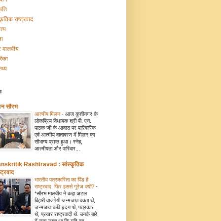
कृति
्कृतिक राष्ट्रवाद
त्य
ना
टि मालवीय
रिका
्थ्य
ग
मन सौरभ
आत्मीय मिलन
-
आज कुशीनगर के
लोकप्रिय विधायक श्री पी. एन.
पाठक जी के आवास पर पारिवारिक
एवं आत्मीय वातावरण में मिलन का
सौभाग्य प्राप्त हुआ। स्नेह,
आत्मीयता और पारिवार...
nskritik Rashtravad : सांस्कृतिक
्ट्रवाद
भारतीय पत्रकारिता का पिंड है
राष्ट्रवाद, फिर इससे गुरेज क्यों?
-
*सौरभ मालवीय ने कहा अटल
बिहारी वाजपेयी जन्मजात वक्ता थे,
जन्मजात कवि हृदय थे, पत्रकार
थे, प्रखर राष्ट्रवादी थे. उनके बारे