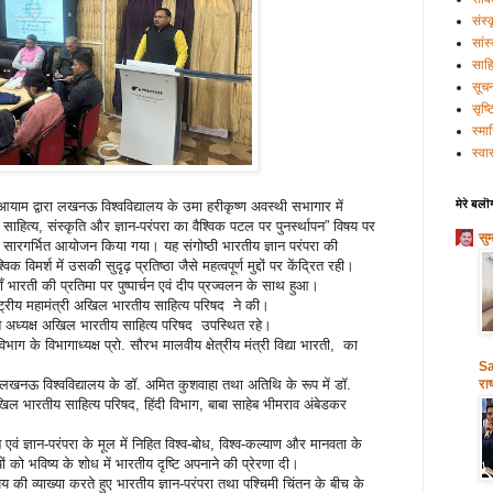
संस्
सांस
साहि
सूच
सृष्
स्मा
स्वास
मेरे बलॊ
आयाम द्वारा लखनऊ विश्वविद्यालय के उमा हरीकृष्ण अवस्थी सभागार में
साहित्य, संस्कृति और ज्ञान-परंपरा का वैश्विक पटल पर पुनर्स्थापन” विषय पर
सु
ं सारगर्भित आयोजन किया गया। यह संगोष्ठी भारतीय ज्ञान परंपरा की
विमर्श में उसकी सुदृढ़ प्रतिष्ठा जैसे महत्वपूर्ण मुद्दों पर केंद्रित रही।
ाँ भारती की प्रतिमा पर पुष्पार्चन एवं दीप प्रज्वलन के साथ हुआ।
ष्ट्रीय महामंत्री अखिल भारतीय साहित्य परिषद ने की।
रांत अध्यक्ष अखिल भारतीय साहित्य परिषद उपस्थित रहे।
िभाग के विभागाध्यक्ष प्रो. सौरभ मालवीय क्षेत्रीय मंत्री विद्या भारती, का
Sa
ाग, लखनऊ विश्वविद्यालय के डॉ. अमित कुशवाहा तथा अतिथि के रूप में डॉ.
राष
िल भारतीय साहित्य परिषद, हिंदी विभाग, बाबा साहेब भीमराव अंबेडकर
 एवं ज्ञान-परंपरा के मूल में निहित विश्व-बोध, विश्व-कल्याण और मानवता के
ं को भविष्य के शोध में भारतीय दृष्टि अपनाने की प्रेरणा दी।
 की व्याख्या करते हुए भारतीय ज्ञान-परंपरा तथा पश्चिमी चिंतन के बीच के