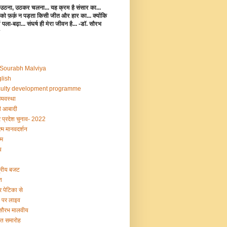
उठना, उठकर चलना... यह क्रम है संसार का...
 को फ़र्क़ न पड़ता किसी जीत और हार का... क्योंकि
 में पला-बढ़ा... संघर्ष ही मेरा जीवन है... -डॉ. सौरभ
 Sourabh Malviya
lish
ulty development programme
व्यवस्था
 आबादी
र प्रदेश चुनाव- 2022
्म मानवदर्शन
म
य
द्रीय बजट
श
र पेटिका से
ी पर लाइव
 सौरभ मालवीय
षांत समारोह