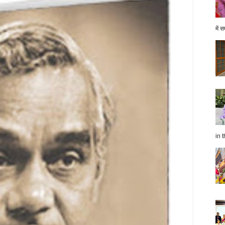
में स
in t