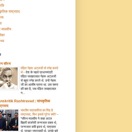
कृति
्कृतिक राष्ट्रवाद
त्य
ना
टि मालवीय
रिका
्थ्य
ग
मन सौरभ
पंडित नेहरू अटलजी से स्नेह करते
थे
-
देश के पहले प्रधानमंत्री
पंडित जवाहरलाल नेहरू अटलजी
से बहुत स्नेह करते थे. उन्हें नेहरू
जी का आशीष प्राप्त था. उस समय
की बात है, जब पंडित जवाहरलाल
न...
nskritik Rashtravad : सांस्कृतिक
्ट्रवाद
भारतीय पत्रकारिता का पिंड है
राष्ट्रवाद, फिर इससे गुरेज क्यों?
-
*सौरभ मालवीय ने कहा अटल
बिहारी वाजपेयी जन्मजात वक्ता थे,
जन्मजात कवि हृदय थे, पत्रकार
थे, प्रखर राष्ट्रवादी थे. उनके बारे