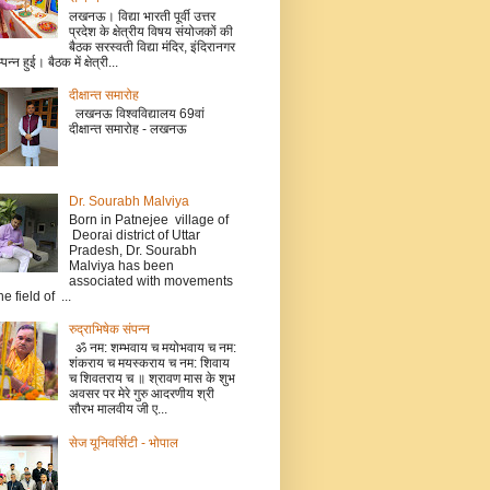
लखनऊ। विद्या भारती पूर्वी उत्तर
प्रदेश के क्षेत्रीय विषय संयोजकों की
बैठक सरस्वती विद्या मंदिर, इंदिरानगर
म्पन्न हुई। बैठक में क्षेत्री...
दीक्षान्त समारोह
लखनऊ विश्वविद्यालय 69वां
दीक्षान्त समारोह - लखनऊ
Dr. Sourabh Malviya
Born in Patnejee village of
Deorai district of Uttar
Pradesh, Dr. Sourabh
Malviya has been
associated with movements
he field of ...
रुद्राभिषेक संपन्न
ॐ नम: शम्भवाय च मयोभवाय च नम:
शंकराय च मयस्कराय च नम: शिवाय
च शिवतराय च ॥ श्रावण मास के शुभ
अवसर पर मेरे गुरु आदरणीय श्री
सौरभ मालवीय जी ए...
सेज यूनिवर्सिटी - भोपाल