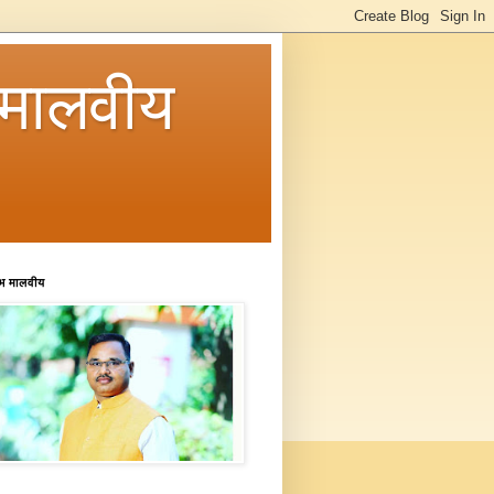
मालवीय
रभ मालवीय