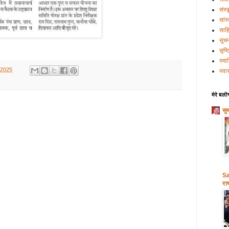
संस्
सांस
साहि
सूच
सृष्
स्मा
, 2025
स्वास
मेरे बलॊ
सु
Sa
राष