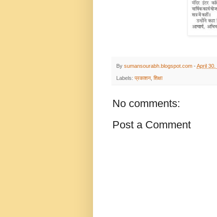
By
sumansourabh.blogspot.com
-
April 30
Labels:
प्रकाशन
,
शिक्षा
No comments:
Post a Comment