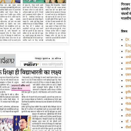
गिरकर 
कर्मवीर
संघर्षों
मालवीय
विषय
Dr.
Eng
Fac
अर्थ
आधी
उत्त
एकात
एफए
काव्
कृषि
केन्
गोवं
चित्
टीव
डॉ.
दीक्