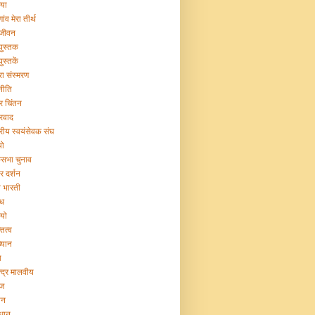
िया
गांव मेरा तीर्थ
 जीवन
 पुस्तक
पुस्तकें
रा संस्मरण
नीति
ट्र चिंतन
्रवाद
ट्रीय स्वयंसेवक संघ
यो
सभा चुनाव
र दर्शन
या भारती
िध
ियो
तित्व
ख्यान
ा
न्द्र मालवीय
ज
ान
िधान