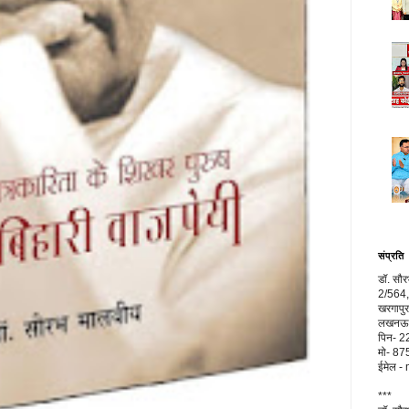
संप्रति
डॉ. सौ
2/564,
खरगापुर
लखनऊ, 
पिन- 
मो- 8
ईमेल 
***