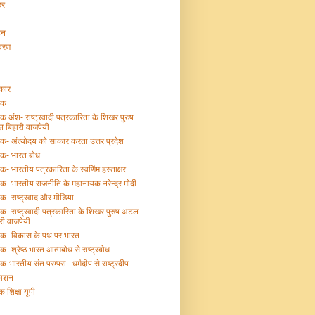
हर
टन
ावरण
्कार
तक
तक अंश- राष्ट्रवादी पत्रकारिता के शिखर पुरुष
 बिहारी वाजपेयी
तक- अंत्योदय को साकार करता उत्तर प्रदेश
तक- भारत बोध
तक- भारतीय पत्रकारिता के स्वर्णिम हस्ताक्षर
तक- भारतीय राजनीति के महानायक नरेन्द्र मोदी
तक- राष्ट्रवाद और मीडिया
तक- राष्ट्रवादी पत्रकारिता के शिखर पुरुष अटल
री वाजपेयी
्तक- विकास के पथ पर भारत
तक- श्रेष्ठ भारत आत्मबोध से राष्ट्रबोध
तक-भारतीय संत परम्परा : धर्मदीप से राष्ट्रदीप
काशन
क शिक्षा यूपी