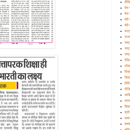
मीड
मेरा 
मेरा
मेरी
मेरी 
यात्
राज
राष्
राष्ट
राष्
रेडि
लोक
विचा
विद्
विव
वीड
व्यक्
व्या
शिक्ष
श्री
समा
सम्म
संव