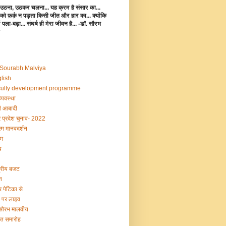
उठना, उठकर चलना... यह क्रम है संसार का...
 को फ़र्क़ न पड़ता किसी जीत और हार का... क्योंकि
 में पला-बढ़ा... संघर्ष ही मेरा जीवन है... -डॉ. सौरभ
 Sourabh Malviya
lish
ulty development programme
व्यवस्था
 आबादी
र प्रदेश चुनाव- 2022
्म मानवदर्शन
म
य
द्रीय बजट
श
र पेटिका से
ी पर लाइव
 सौरभ मालवीय
षांत समारोह