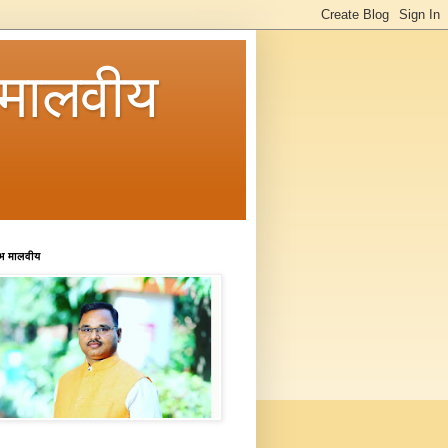
मालवीय
रभ मालवीय