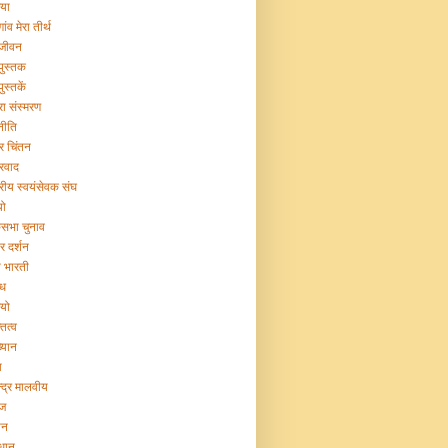
िया
गांव मेरा तीर्थ
 जीवन
 पुस्तक
पुस्तकें
रा संस्मरण
नीति
ट्र चिंतन
्रवाद
ट्रीय स्वयंसेवक संघ
यो
सभा चुनाव
र दर्शन
या भारती
िध
ियो
तित्व
ख्यान
ा
न्द्र मालवीय
ज
ान
िधान