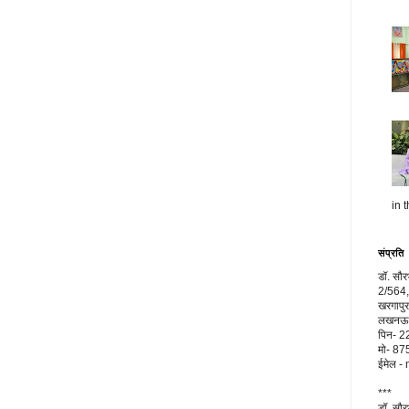
in t
संप्रति
डॉ. सौ
2/564,
खरगापुर
लखनऊ, 
पिन- 
मो- 8
ईमेल 
***
डॉ. सौ