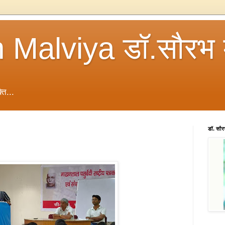
 Malviya डॉ.सौरभ 
ति...
डॉ. सौ