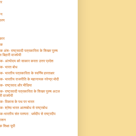
हर
टन
ावरण
्कार
तक
तक अंश- राष्ट्रवादी पत्रकारिता के शिखर पुरुष
 बिहारी वाजपेयी
तक- अंत्योदय को साकार करता उत्तर प्रदेश
तक- भारत बोध
तक- भारतीय पत्रकारिता के स्वर्णिम हस्ताक्षर
तक- भारतीय राजनीति के महानायक नरेन्द्र मोदी
तक- राष्ट्रवाद और मीडिया
तक- राष्ट्रवादी पत्रकारिता के शिखर पुरुष अटल
री वाजपेयी
्तक- विकास के पथ पर भारत
तक- श्रेष्ठ भारत आत्मबोध से राष्ट्रबोध
तक-भारतीय संत परम्परा : धर्मदीप से राष्ट्रदीप
काशन
क शिक्षा यूपी