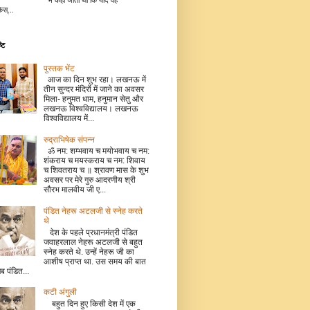
में कहा जाता था कि यदि वह
िस्...
टि
पुस्तक भेंट
आज का दिन शुभ रहा। लखनऊ में
तीन सुन्दर मंदिरों में जाने का अवसर
मिला- हनुमत धाम, हनुमान सेतु और
लखनऊ विश्वविद्यालय। लखनऊ
विश्वविद्यालय में...
रुद्राभिषेक संपन्न
ॐ नम: शम्भवाय च मयोभवाय च नम:
शंकराय च मयस्कराय च नम: शिवाय
च शिवतराय च ॥ श्रावण मास के शुभ
अवसर पर मेरे गुरु आदरणीय श्री
सौरभ मालवीय जी ए...
पंडित नेहरू अटलजी से स्नेह करते
थे
देश के पहले प्रधानमंत्री पंडित
जवाहरलाल नेहरू अटलजी से बहुत
स्नेह करते थे. उन्हें नेहरू जी का
आशीष प्राप्त था. उस समय की बात
जब पंडित...
कटी अंगुली
बहुत दिन हुए किसी देश में एक