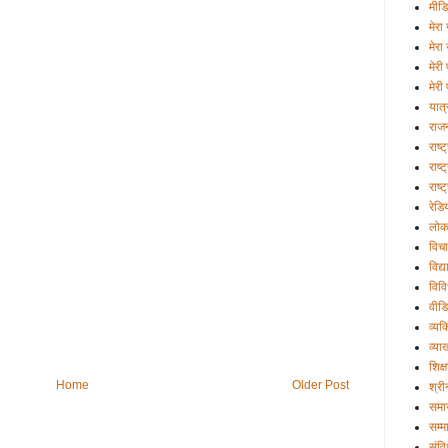
मीड
मेरा 
मेरा
मेरी
मेरी 
यात्
राज
राष्
राष्ट
राष्
रेडि
लोक
विचा
विद्
विव
वीड
व्यक्
व्या
शिक्ष
Home
Older Post
श्री
समा
सम्म
संव