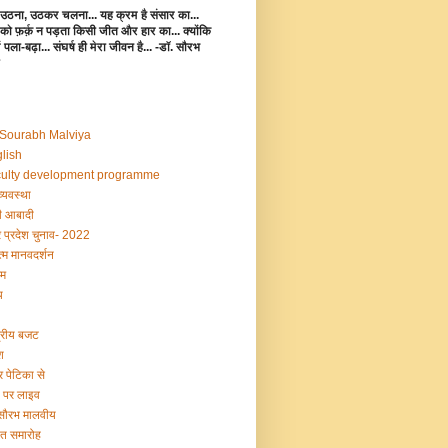
उठना, उठकर चलना... यह क्रम है संसार का...
 को फ़र्क़ न पड़ता किसी जीत और हार का... क्योंकि
 में पला-बढ़ा... संघर्ष ही मेरा जीवन है... -डॉ. सौरभ
 Sourabh Malviya
lish
ulty development programme
व्यवस्था
 आबादी
र प्रदेश चुनाव- 2022
्म मानवदर्शन
म
य
द्रीय बजट
श
र पेटिका से
ी पर लाइव
 सौरभ मालवीय
षांत समारोह