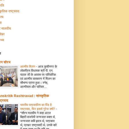
कृति
्कृतिक राष्ट्रवाद
त्य
ना
टि मालवीय
रिका
्थ्य
ग
मन सौरभ
आत्मीय मिलन
-
आज कुशीनगर के
लोकप्रिय विधायक श्री पी. एन.
पाठक जी के आवास पर पारिवारिक
एवं आत्मीय वातावरण में मिलन का
सौभाग्य प्राप्त हुआ। स्नेह,
आत्मीयता और पारिवार...
nskritik Rashtravad : सांस्कृतिक
्ट्रवाद
भारतीय पत्रकारिता का पिंड है
राष्ट्रवाद, फिर इससे गुरेज क्यों?
-
*सौरभ मालवीय ने कहा अटल
बिहारी वाजपेयी जन्मजात वक्ता थे,
जन्मजात कवि हृदय थे, पत्रकार
थे, प्रखर राष्ट्रवादी थे. उनके बारे