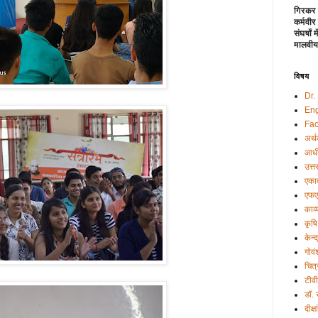
गिरकर 
कर्मवीर
संघर्षों
मालवीय
विषय
Dr.
Eng
Fac
अर्थ
आधी
उत्त
एकात
एफए
काव्
कृषि
केन्
गोवं
चित्
टीव
डॉ.
दीक्