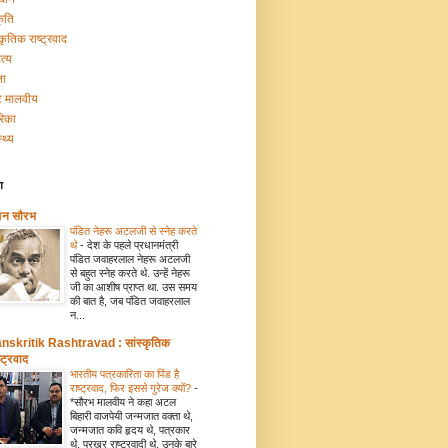
कृति
्कृतिक राष्ट्रवाद
त्य
ना
टि मालवीय
रिका
्थ्य
ग
मन सौरभ
पंडित नेहरू अटलजी से स्नेह करते
थे
-
देश के पहले प्रधानमंत्री
पंडित जवाहरलाल नेहरू अटलजी
से बहुत स्नेह करते थे. उन्हें नेहरू
जी का आशीष प्राप्त था. उस समय
की बात है, जब पंडित जवाहरलाल
न...
nskritik Rashtravad : सांस्कृतिक
्ट्रवाद
भारतीय पत्रकारिता का पिंड है
राष्ट्रवाद, फिर इससे गुरेज क्यों?
-
*सौरभ मालवीय ने कहा अटल
बिहारी वाजपेयी जन्मजात वक्ता थे,
जन्मजात कवि हृदय थे, पत्रकार
थे, प्रखर राष्ट्रवादी थे. उनके बारे