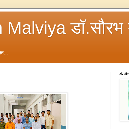
 Malviya डॉ.सौरभ 
ति...
डॉ. सौ