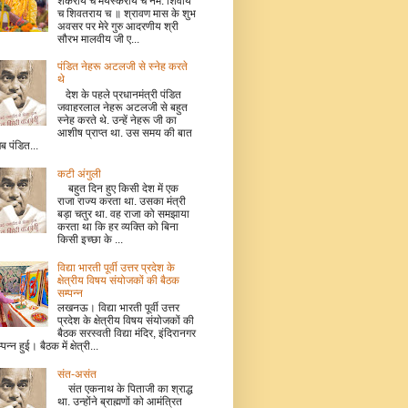
शंकराय च मयस्कराय च नम: शिवाय
च शिवतराय च ॥ श्रावण मास के शुभ
अवसर पर मेरे गुरु आदरणीय श्री
सौरभ मालवीय जी ए...
पंडित नेहरू अटलजी से स्नेह करते
थे
देश के पहले प्रधानमंत्री पंडित
जवाहरलाल नेहरू अटलजी से बहुत
स्नेह करते थे. उन्हें नेहरू जी का
आशीष प्राप्त था. उस समय की बात
जब पंडित...
कटी अंगुली
बहुत दिन हुए किसी देश में एक
राजा राज्य करता था. उसका मंत्री
बड़ा चतुर था. वह राजा को समझाया
करता था कि हर व्यक्ति को बिना
किसी इच्छा के ...
विद्या भारती पूर्वी उत्तर प्रदेश के
क्षेत्रीय विषय संयोजकों की बैठक
सम्पन्न
लखनऊ। विद्या भारती पूर्वी उत्तर
प्रदेश के क्षेत्रीय विषय संयोजकों की
बैठक सरस्वती विद्या मंदिर, इंदिरानगर
म्पन्न हुई। बैठक में क्षेत्री...
संत-असंत
संत एकनाथ के पिताजी का श्राद्ध
था. उन्होंने ब्राह्मणों को आमंत्रित