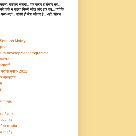
उठना, उठकर चलना... यह क्रम है संसार का...
 को फ़र्क़ न पड़ता किसी जीत और हार का... क्योंकि
 में पला-बढ़ा... संघर्ष ही मेरा जीवन है... -डॉ. सौरभ
 Sourabh Malviya
lish
ulty development programme
व्यवस्था
 आबादी
र प्रदेश चुनाव- 2022
्म मानवदर्शन
म
य
द्रीय बजट
श
र पेटिका से
ी पर लाइव
 सौरभ मालवीय
षांत समारोह