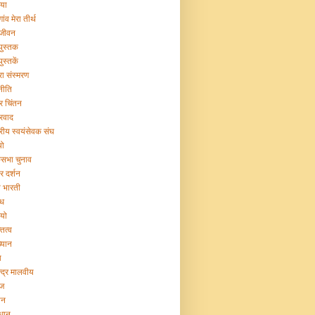
िया
गांव मेरा तीर्थ
 जीवन
 पुस्तक
पुस्तकें
रा संस्मरण
नीति
ट्र चिंतन
्रवाद
ट्रीय स्वयंसेवक संघ
यो
सभा चुनाव
र दर्शन
या भारती
िध
ियो
तित्व
ख्यान
ा
न्द्र मालवीय
ज
ान
िधान