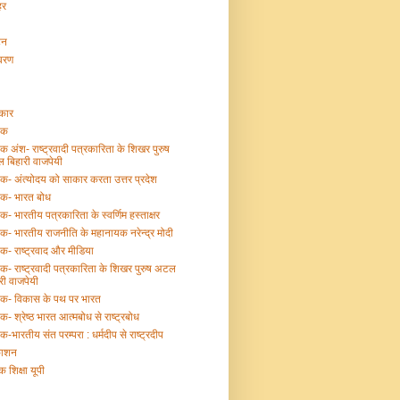
हर
टन
ावरण
्कार
तक
तक अंश- राष्ट्रवादी पत्रकारिता के शिखर पुरुष
 बिहारी वाजपेयी
तक- अंत्योदय को साकार करता उत्तर प्रदेश
तक- भारत बोध
तक- भारतीय पत्रकारिता के स्वर्णिम हस्ताक्षर
तक- भारतीय राजनीति के महानायक नरेन्द्र मोदी
तक- राष्ट्रवाद और मीडिया
तक- राष्ट्रवादी पत्रकारिता के शिखर पुरुष अटल
री वाजपेयी
्तक- विकास के पथ पर भारत
तक- श्रेष्ठ भारत आत्मबोध से राष्ट्रबोध
तक-भारतीय संत परम्परा : धर्मदीप से राष्ट्रदीप
काशन
क शिक्षा यूपी