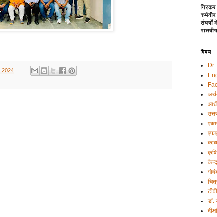
गिरकर 
कर्मवीर
संघर्षों
मालवीय
विषय
Dr.
, 2024
Eng
Fac
अर्थ
आधी
उत्त
एकात
एफए
काव्
कृषि
केन्
गोवं
चित्
टीव
डॉ.
दीक्