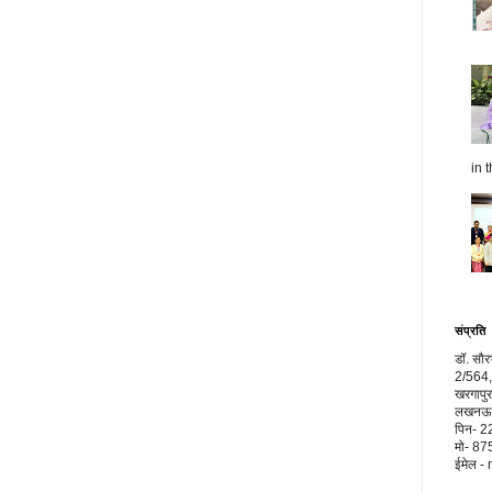
in t
संप्रति
डॉ. सौ
2/564,
खरगापुर
लखनऊ, 
पिन- 
मो- 8
ईमेल 