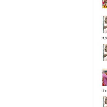
है, 
में स