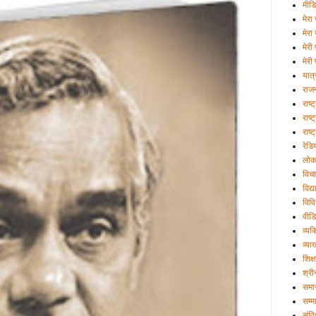
मीड
मेरा 
मेरा
मेरी
मेरी 
यात्
राज
राष्
राष्ट
राष्
रेडि
लोक
विचा
विद्
विव
वीड
व्यक्
व्या
शिक्ष
श्री
समा
सम्म
संव