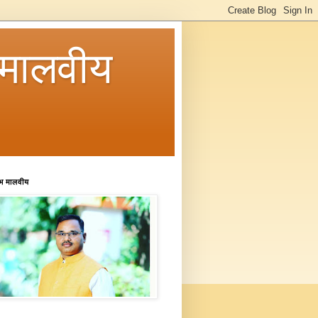
मालवीय
रभ मालवीय