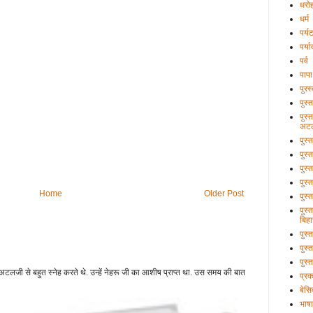
धरो
धर्म
पर्य
पर्य
पर्व
पापा
पुरस
पुस्
पुस्
अटल
पुस्
पुस्
पुस्
पुस्
Home
Older Post
पुस्
पुस्
बिहा
पुस
पुस्
पुस्
टलजी से बहुत स्नेह करते थे. उन्हें नेहरू जी का आशीष प्राप्त था. उस समय की बात
प्र
बेसि
भाषा