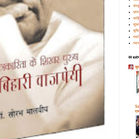
संस्
सांस
साहि
सूच
सृष्
स्मा
स्वास
मेरे बलॊ
सु
Sa
राष