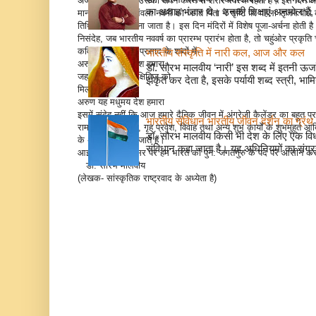
अजवाइन मिलाकर उसका सेवन करने से शरीर स्वस्थ रहता है। इस दिन आं
का अथाह भंडार थे। उनकी शिक्षाएं अनमोल हैं, 
माना जाता है कि आंवला नवमीं को जगत पिता ने सृष्टि पर पहला सृजन पौध
तिथि को पवित्र माना जाता है। इस दिन मंदिरों में विशेष पूजा-अर्चना होती ह
निसंदेह, जब भारतीय नववर्ष का प्रारम्भ प्रारंभ होता है, तो चहुंओर प्रक
कवि श्री जयशंकर प्रसाद के शब्दों में-
भारतीय संस्कृति में नारी कल, आज और कल
अरुण यह मधुमय देश हमारा
डॉ. सौरभ मालवीय ‘नारी’ इस शब्द में इतनी ऊर
जहां पहुंच अनजान क्षितिज को
झंकृत कर देता है, इसके पर्यायी शब्द स्त्री, भाम
मिलता एक सहारा
अरुण यह मधुमय देश हमारा
इसमें संदेह नहीं कि आज हमारे दैनिक जीवन में अंग्रेजी कैलेंडर का बहुत प्
भारतीय संविधान भारतीय जीवन दर्शन का ग्रंथ 
रामनवमी जन्माष्टमी, गृह प्रवेश, विवाह तथा अन्य शुभ कार्यों के शुभमुहूर्त
डॉ. सौरभ मालवीय किसी भी देश के लिए एक वि
के अनुसार ही देखे जाते हैं।
संविधान कहा जाता है। यह अधिनियमों का संग्रह
आइए इस शुभ अवसर पर हम भारत को पुन: जगतगुरु के पद पर आसीन करने 
डॉ. सौरभ मालवीय
(लेखक- सांस्कृतिक राष्ट्रवाद के अध्येता है)