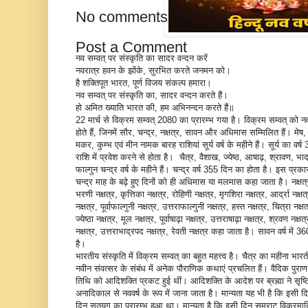
No comments:
Post a Comment
नव सम्वत् पर संस्कृति का सादर वन्दन करें
नवरात्र हवन के झोंके, सुरभित करते जनमन को।
है शक्तिपूत भारत, पूर्ण विजय संकल्प हमारा।
नव सम्वत् पर संस्कृति का, सादर वन्दन करते हैं।
हो अमित ख्याति भारत की, हम अभिनन्दन करते हैं॥
22 मार्च से विक्रम सम्वत् 2080 का प्रारम्भ गया है। विक्रम सम्वत् को न
होते हैं, जिनमें सौर, चन्द्र, नक्षत्र, सावन और अधिमास सम्मिलित हैं। मेष, 
मकर, कुम्भ एवं मीन नामक बारह राशियां सूर्य वर्ष के महीने हैं। सूर्य का वर्
राशि में प्रवेश करने से होता है। चैत्र, वैशाख, ज्येष्ठ, आषाढ़, श्रावण,
फाल्गुन चन्द्र वर्ष के महीने हैं। चन्द्र वर्ष 355 दिन का होता है। इस प्रका
चन्द्र माह के बढ़े हुए दिनों को ही अधिमास या मलमास कहा जाता है। नक्षत्र 
भरणी नक्षत्र, कृत्तिका नक्षत्र, रोहिणी नक्षत्र, मृगशिरा नक्षत्र, आर्द्रा नक्षत्र
नक्षत्र, पूर्वाफाल्गुनी नक्षत्र, उत्तराफाल्गुनी नक्षत्र, हस्त नक्षत्र, चित्रा नक्
ज्येष्ठा नक्षत्र, मूल नक्षत्र, पूर्वाषाढ़ा नक्षत्र, उत्तराषाढ़ा नक्षत्र, श्रवण नक्ष
नक्षत्र, उत्तराभाद्रपद नक्षत्र, रेवती नक्षत्र कहा जाता है। सावन वर्ष मे
है।
भारतीय संस्कृति में विक्रम सम्वत् का बहुत महत्त्व है। चैत्र का महीना भार
नवीन संवत्सर के संबंध में अनेक पौराणिक कथाएं प्रचलित हैं। वैदिक पुराण एव
तिथि को आदिशक्ति प्रकट हुई थीं। आदिशक्ति के आदेश पर ब्रह्मा ने सृष
अनादिकाल से नववर्ष के रूप में जाना जाता है। मान्यता यह भी है कि इसी द
दिन सतयुग का प्रारम्भ हुआ था। मान्यता है कि इसी दिन सम्राट विक्रमाद