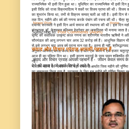
राज्याभिषेक भी इसी दिन हुआ था। युधिष्ठिर का राज्याभिषेक भी इसी दिन हु
इसी तिथि को राजा विक्रमादित्य ने शकों पर विजय प्राप्त की थी। विजय को 
का शुभारंभ किया था, तभी से विक्रम सम्वत् चली आ रही है। इसी दिन से महान 
तक दिन, महीने और वर्ष की गणना करके पंचांग की रचना की थी। चैत्र शुक्
Newer Post
Home
दयानंद सरस्वती ने इसी दिन आर्य समाज की स्थापना की थी। इस दिन महर्
संस्थापक डॉ. केशवराव बलिराम हेडगेवार का जन्मदिवस भी मनाया जाता है
Subscribe to:
Post Comments (Atom)
सृष्टि की सर्वाधिक उत्कृष्ट काल गणना का श्रीगणेश भारतीय ऋषियों ने अ
सौरमंडल की आयु लगभग चार अरब 32 करोड़ वर्ष हैं। आधुनिक विज्ञान भी
से इसे लगभग चार अरब वर्ष पुराना मान रहा है। इतना ही नहीं, श्रीमद्भागवद 
संवाद और विचार प्रवाह आपकी पहचान हैं
अनुसार अभिशेत् बाराह कल्प चल रहा है और एक कल्प में एक हजार चतुरयुग ह
आज ही का पवित्र दिन था। इसी कारण मदुराई के परम पावन शक्तिपीठ मीनाक्षी 
संवाद और विचार प्रवाह आपकी पहचान हैं - जीवन केवल समय के गु
गई।
देने की कला है जो हमारे हिस्से में आते है...
भारतीय महीनों का नामकरण भी बड़ा रोचक है अर्थात जिस महीने की पूर्णिमा ज
का नामकरण किया गया है, उदाहरण के लिए इस महीने की पूर्णिमा चित्रा नक्षत
गया। क्रांति वृत पर 12 महीने की सीमाएं तय करने के लिए आकाश में 
तारा मंडलों की आकृतियों के आधार पर रखे गए। इस प्रकार बारह राशियां
चूंकि सूर्य क्रांति मंडल के ठीक केंद्र में नहीं हैं, अत: कोणों के निकट धर
अधिक भाग वाले पक्ष में 32 दिन लगते हैं। इसलिए प्रति तीन वर्ष में एक
भारतीय काल गणना इतनी वैज्ञानिक व्यवस्था है कि शताब्दियों तक एक क्षण
में वर्ष के 365.2422 दिन को 30 और 31 के हिसाब से 12 महीनों में विभक्त 
महीने को लीप ईयर घोषित कर देते हैं। तब भी नौ मिनट 11 सेकेंड का समय बच
दिन बढ़ाना पड़ता है, तब भी पूर्णाकन नहीं हो पाता। अभी कुछ वर्ष पूर्व ही पेर
कर दिया गया। फिर भी 22 सेकेंड का समय अधिक चल रहा है। यह पेरिस क
से संसार भर के सारे मानक तय किए जाते हैं। रोमन कैलेंडर में तो पहले 10
का ही वर्ष माना था, जिसे जुलियस सीजर ने 365 दिन घोषित कर दिया औ