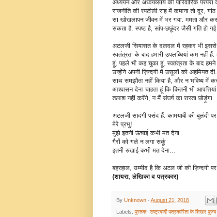
अध्ययन और अध्वयव्साय की पारिवारिक परंपरा क
राजनीति की रपटीली राह में कमाना तो दूर, गांठ 
सा खोखलापन जीवन में भर गया. ममता और करुणा
सकता है. स्पष्ट है, सांप-छछूंदर जैसी गति हो ग
अटलजी सियासत के दलदल में रहकर भी इससे अलग र
स्वतंत्रता के बाद हमारी उपलब्धियां कम नहीं हैं. 
हूं, पहले भी कह चुका हूं, स्वतंत्रता के बाद ह
उन्होंने अपनी ज़िन्दगी में उसूलों को अहमियत दी. वे
साथ समझौता नहीं किया है, और न भविष्य में कर
आश्वासन देना चाहता हूं कि कितनी भी आपत्तिय
तलाश नहीं करेंगे, न मैं संघर्ष का रास्ता छोड़ूंगा.
अटलजी सादगी पसंद हैं. कामयाबी की बुलंदी पर पहुंच
मेरे प्रभु!
मुझे इतनी ऊंचाई कभी मत देना
गैरों को गले न लगा सकूं
इतनी रुखाई कभी मत देना...
बहरहाल, उम्मीद है कि अटल जी की ज़िन्दगी पर
(शायरा, लेखिका व पत्रकार)
By
Unknown
-
August 21, 2018
Labels:
पुस्तक- राष्ट्रवादी पत्रकारिता के शिखर पुरु