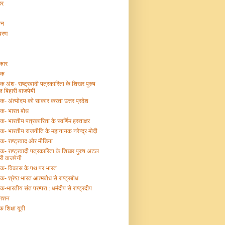
हर
टन
ावरण
्कार
तक
तक अंश- राष्ट्रवादी पत्रकारिता के शिखर पुरुष
 बिहारी वाजपेयी
तक- अंत्योदय को साकार करता उत्तर प्रदेश
तक- भारत बोध
तक- भारतीय पत्रकारिता के स्वर्णिम हस्ताक्षर
तक- भारतीय राजनीति के महानायक नरेन्द्र मोदी
तक- राष्ट्रवाद और मीडिया
तक- राष्ट्रवादी पत्रकारिता के शिखर पुरुष अटल
री वाजपेयी
्तक- विकास के पथ पर भारत
तक- श्रेष्ठ भारत आत्मबोध से राष्ट्रबोध
तक-भारतीय संत परम्परा : धर्मदीप से राष्ट्रदीप
काशन
क शिक्षा यूपी