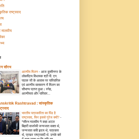
कृति
्कृतिक राष्ट्रवाद
त्य
ना
टि मालवीय
रिका
्थ्य
ग
मन सौरभ
आत्मीय मिलन
-
आज कुशीनगर के
लोकप्रिय विधायक श्री पी. एन.
पाठक जी के आवास पर पारिवारिक
एवं आत्मीय वातावरण में मिलन का
सौभाग्य प्राप्त हुआ। स्नेह,
आत्मीयता और पारिवार...
nskritik Rashtravad : सांस्कृतिक
्ट्रवाद
भारतीय पत्रकारिता का पिंड है
राष्ट्रवाद, फिर इससे गुरेज क्यों?
-
*सौरभ मालवीय ने कहा अटल
बिहारी वाजपेयी जन्मजात वक्ता थे,
जन्मजात कवि हृदय थे, पत्रकार
थे, प्रखर राष्ट्रवादी थे. उनके बारे