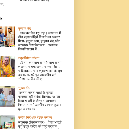
में कहा जाता था कि यदि वह
िस्...
टि
पुस्तक भेंट
आज का दिन शुभ रहा। लखनऊ में
तीन सुन्दर मंदिरों में जाने का अवसर
मिला- हनुमत धाम, हनुमान सेतु और
लखनऊ विश्वविद्यालय। लखनऊ
विश्वविद्यालय में...
रुद्राभिषेक संपन्न
ॐ नम: शम्भवाय च मयोभवाय च नम:
शंकराय च मयस्कराय च नम: शिवाय
च शिवतराय च ॥ श्रावण मास के शुभ
अवसर पर मेरे गुरु आदरणीय श्री
सौरभ मालवीय जी ए...
सुखद भेंट
भारतीय जनता पार्टी के प्रखर
प्रवक्ता श्री राकेश त्रिपाठी जी का
विद्या भारती के क्षेत्रीय कार्यालय
निरालानगर में आत्मीय आगमन हुआ।
इस अवसर पर ...
प्रदेश निरीक्षक बैठक सम्पन्न
लखनऊ (निरालानगर)। विद्या भारती
पूर्वी उत्तर प्रदेश की चारों प्रांतीय