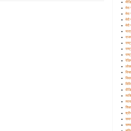
मीड
मेरा 
मेरा
मेरी
मेरी 
यात्
राज
राष्
राष्ट
राष्
रेडि
लोक
विचा
विद्
विव
वीड
व्यक्
व्या
शिक्ष
श्री
समा
सम्म
संव