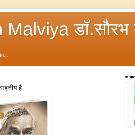
 Malviya डॉ.सौरभ 
ति...
डॉ. सौ
राहनीय है