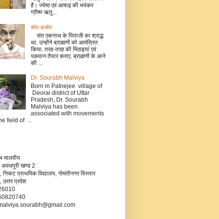
है। ज्येष्ठ एवं आषाढ़ की भयंकर
ग्रीष्म ऋतु...
संत-असंत
संत एकनाथ के पिताजी का श्राद्ध
था. उन्होंने ब्राह्मणों को आमंत्रित
किया. तरह-तरह की मिठाइयां एवं
पकवान तैयार कराए. ब्राह्मणों के आने
की ...
Dr. Sourabh Malviya
Born in Patnejee village of
Deorai district of Uttar
Pradesh, Dr. Sourabh
Malviya has been
associated with movements
he field of ...
रभ मालवीय
 अवधपुरी खण्ड 2
, निकट प्राथमिक विद्यालय, गोमतीनगर विस्तार
उत्तर प्रदेश
226010
750820740
- malviya.sourabh@gmail.com