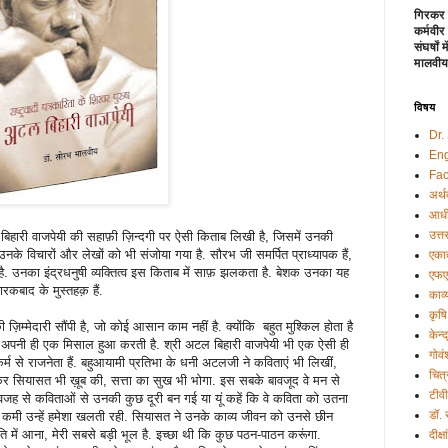
गिरकर 
कर्मवीर
संघर्षों
मालवीय
विषय
Dr.
Eng
Fac
अर्थ
आधी
उत्त
ल बिहारी वाजपेयी की सहाफ़ी ज़िन्दगी पर ऐसी किताब लिखी है, जिसमें उनकी
े विचारों और लेखों को भी संजोया गया है. सौरभ जी समर्पित प्राध्यापक हैं,
एकात
है. उनका इंद्रधनुषी व्यक्तित्व इस किताब में साफ़ झलकता है. बेशक उनका यह
एफए
रकबाद के मुस्तहक़ हैं.
काव्
कृषि
िम्मेदारी सौंपी है, जो कोई आसान काम नहीं है. क्योंकि बहुत मुश्किल होता है
केन्
द अपनी ही एक मिसाल हुआ करती है. श्री अटल बिहारी वाजपेयी भी एक ऐसी ही
गोवं
कर्म से राजनेता हैं. बहुआयामी प्रतिभा के धनी अटलजी ने कविताएं भी लिखीं,
चित्
रहकर सियासत भी ख़ूब की, सत्ता का सुख भी भोगा. इस सबके बावजूद वे मन से
टीव
 वजह से कविताओं से उनकी कुछ दूरी बन गई या यूं कहें कि वे कविता को उतना
डॉ.
सकी कमी उन्हें हमेशा खलती रही. सियासत ने उनके काव्य जीवन को उनसे छीन
 में आना, मेरी सबसे बड़ी भूल है. इच्छा थी कि कुछ पठन-पाठन करूंगा.
दीक्