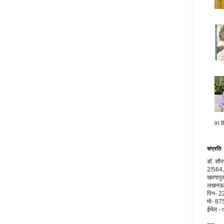
in t
संप्रति
डॉ. सौ
2/564,
खरगापुर
लखनऊ, 
पिन- 
मो- 8
ईमेल 