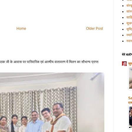
संस्
सांस
साहि
सूच
Home
Older Post
सृष्
स्मा
स्वास
मेरे बलॊ
क जी के आवास पर पारिवारिक एवं आत्मीय वातावरण में मिलन का सौभाग्य प्राप्त
सु
Sa
राष