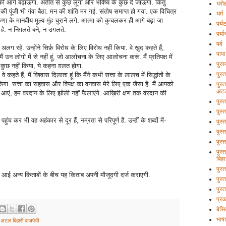
ो आगे बढ़ाऊंगा. अतीत से कुछ लूंगा और भविष्य के कुछ दे जाऊंगा. किंतु
धरो
की पूंजी भी गंवा बैठा. मन की शांति मर गई. संतोष समाप्त हो गया. एक विचित्र
धर्म
 के मानवीय मूल्य मुंह चुराने लगे. आत्मा को कुचलकर ही आगे बढ़ा जा
पर्य
ई है. न निग़लते बने, न उग़लते.
पर्य
पर्व
हे. उन्होंने सिर्फ़ विरोध के लिए विरोध नहीं किया. वे ख़ुद कहते हैं,
पापा
मैं उन लोगों में से नहीं हूं, जो आलोचना के लिए आलोचना करूं. मैं प्रतिपक्ष में
पुरस
मने कुछ नहीं किया, ये कहना ग़लत होगा.
पुस्
 कहते हैं, मैं विश्वास दिलाता हूं कि मैंने कभी सत्ता के लालच में सिद्धांतों के
ूंगा. सत्ता का सहवास और विपक्ष का वनवास मेरे लिए एक जैसा है. मैं आपको
पुस्
अटल
ां आएं, हम वरदान के लिए झोली नहीं फैलाएंगे. आख़िरी क्षण तक वरदान की
पुस्
पुस्
 कर भी वह अहंकार से दूर हैं, नम्रता से परिपूर्ण हैं. उन्हीं के शब्दों में-
पुस्
पुस्
पुस्
पुस्
बिहा
पुस
 आई अन्य किताबों के बीच यह किताब अपनी मौजूदगी दर्ज कराएगी.
पुस्
पुस्
प्र
बेसि
भाषा
ष अटल बिहारी वाजपेयी