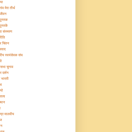
िया
गांव मेरा तीर्थ
 जीवन
 पुस्तक
पुस्तकें
रा संस्मरण
नीति
ट्र चिंतन
्रवाद
ट्रीय स्वयंसेवक संघ
यो
सभा चुनाव
र दर्शन
या भारती
िध
ियो
तित्व
ख्यान
ा
न्द्र मालवीय
ज
ान
िधान