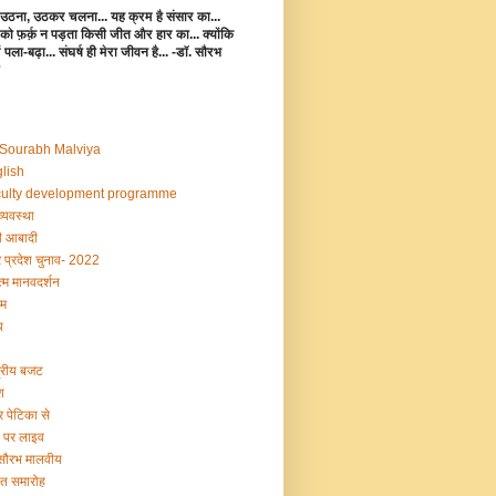
उठना, उठकर चलना... यह क्रम है संसार का...
 को फ़र्क़ न पड़ता किसी जीत और हार का... क्योंकि
 में पला-बढ़ा... संघर्ष ही मेरा जीवन है... -डॉ. सौरभ
 Sourabh Malviya
lish
ulty development programme
व्यवस्था
 आबादी
र प्रदेश चुनाव- 2022
्म मानवदर्शन
म
य
द्रीय बजट
श
र पेटिका से
ी पर लाइव
 सौरभ मालवीय
षांत समारोह