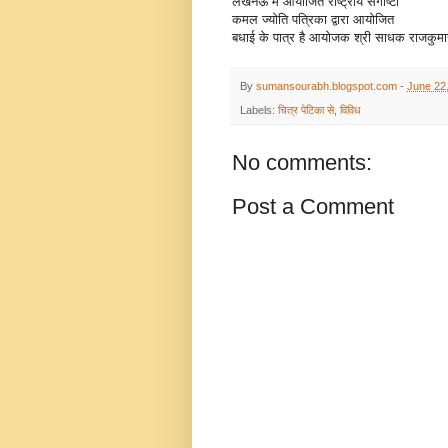
लखनऊ में आयोजित राष्ट्रीय संगोष्टी
कमल ज्योति पत्रिका द्वारा आयोजित
बधाई के पात्र है आयोजक श्री साधक राजकुमार ज
By
sumansourabh.blogspot.com
-
June 22
Labels:
चित्र पेटिका से
,
विविध
No comments:
Post a Comment