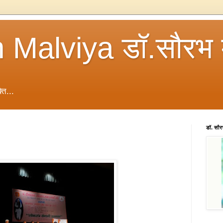
 Malviya डॉ.सौरभ 
ति...
डॉ. सौ