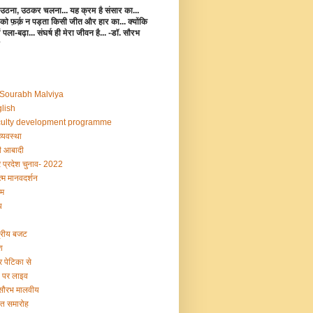
उठना, उठकर चलना... यह क्रम है संसार का...
 को फ़र्क़ न पड़ता किसी जीत और हार का... क्योंकि
 में पला-बढ़ा... संघर्ष ही मेरा जीवन है... -डॉ. सौरभ
 Sourabh Malviya
lish
ulty development programme
व्यवस्था
 आबादी
र प्रदेश चुनाव- 2022
्म मानवदर्शन
म
य
द्रीय बजट
श
र पेटिका से
ी पर लाइव
 सौरभ मालवीय
षांत समारोह