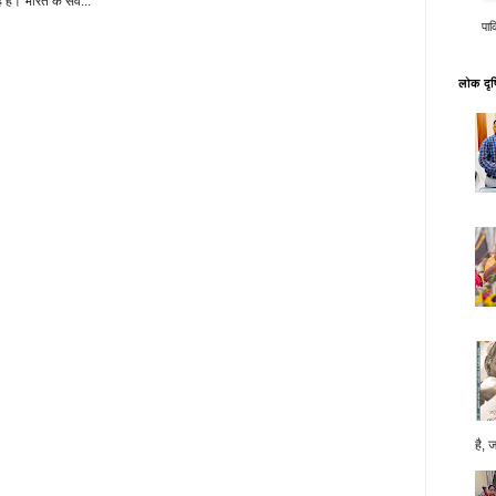
 है। भारत के संव...
पाक
लोक दृष्
है, 