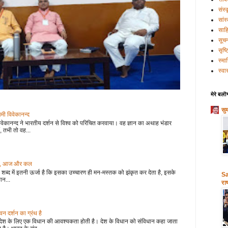
संस्
सांस
साहि
सूच
सृष्
स्मा
स्वास
मेरे बलॊ
सु
वामी विवेकानन्द
वेकानन्द ने भारतीय दर्शन से विश्व को परिचित करवाया। वह ज्ञान का अथाह भंडार
, तभी तो वह...
 कल, आज और कल
शब्द में इतनी ऊर्जा है कि इसका उच्चारण ही मन-मस्तक को झंकृत कर देता है, इसके
Sa
ान...
राष
 दर्शन का ग्रंथ है
देश के लिए एक विधान की आवश्यकता होती है। देश के विधान को संविधान कहा जाता