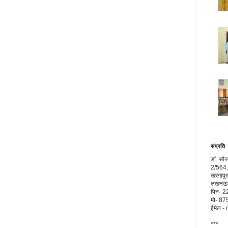
संप्रति
डॉ. सौ
2/564,
खरगापुर
लखनऊ, 
पिन- 
मो- 8
ईमेल 
***