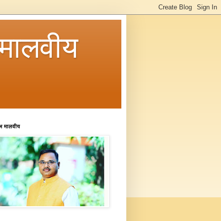
मालवीय
रभ मालवीय