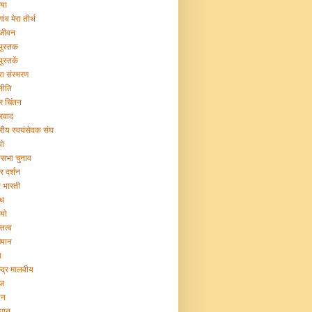
िया
गांव मेरा तीर्थ
 जीवन
 पुस्तक
पुस्तकें
रा संस्मरण
नीति
ट्र चिंतन
्रवाद
ट्रीय स्वयंसेवक संघ
यो
सभा चुनाव
र दर्शन
या भारती
िध
ियो
तित्व
ख्यान
ा
न्द्र मालवीय
ज
ान
िधान