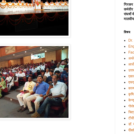
गिरकर 
कर्मवीर
संघर्षों
मालवीय
विषय
Dr.
Eng
Fac
अर्थ
आधी
उत्त
एकात
एफए
काव्
कृषि
केन्
गोवं
चित्
टीव
डॉ.
दीक्