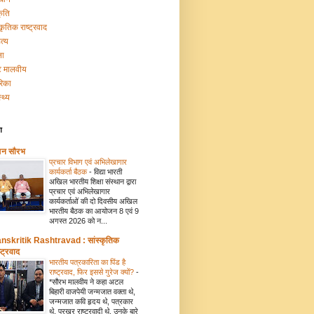
कृति
्कृतिक राष्ट्रवाद
त्य
ना
टि मालवीय
रिका
्थ्य
ग
मन सौरभ
प्रचार विभाग एवं अभिलेखागार
कार्यकर्ता बैठक
-
विद्या भारती
अखिल भारतीय शिक्षा संस्थान द्वारा
प्रचार एवं अभिलेखागार
कार्यकर्ताओं की दो दिवसीय अखिल
भारतीय बैठक का आयोजन 8 एवं 9
अगस्त 2026 को न...
nskritik Rashtravad : सांस्कृतिक
्ट्रवाद
भारतीय पत्रकारिता का पिंड है
राष्ट्रवाद, फिर इससे गुरेज क्यों?
-
*सौरभ मालवीय ने कहा अटल
बिहारी वाजपेयी जन्मजात वक्ता थे,
जन्मजात कवि हृदय थे, पत्रकार
थे, प्रखर राष्ट्रवादी थे. उनके बारे