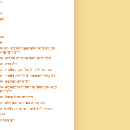
हर
टन
ावरण
्कार
तक
तक अंश- राष्ट्रवादी पत्रकारिता के शिखर पुरुष
 बिहारी वाजपेयी
तक- अंत्योदय को साकार करता उत्तर प्रदेश
तक- भारत बोध
तक- भारतीय पत्रकारिता के स्वर्णिम हस्ताक्षर
तक- भारतीय राजनीति के महानायक नरेन्द्र मोदी
तक- राष्ट्रवाद और मीडिया
तक- राष्ट्रवादी पत्रकारिता के शिखर पुरुष अटल
री वाजपेयी
्तक- विकास के पथ पर भारत
तक- श्रेष्ठ भारत आत्मबोध से राष्ट्रबोध
तक-भारतीय संत परम्परा : धर्मदीप से राष्ट्रदीप
काशन
क शिक्षा यूपी