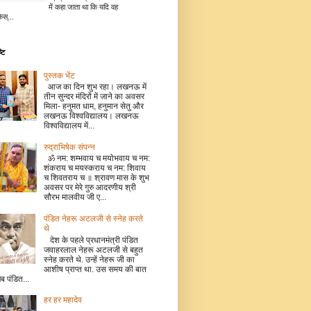
में कहा जाता था कि यदि वह
िस्...
टि
पुस्तक भेंट
आज का दिन शुभ रहा। लखनऊ में
तीन सुन्दर मंदिरों में जाने का अवसर
मिला- हनुमत धाम, हनुमान सेतु और
लखनऊ विश्वविद्यालय। लखनऊ
विश्वविद्यालय में...
रुद्राभिषेक संपन्न
ॐ नम: शम्भवाय च मयोभवाय च नम:
शंकराय च मयस्कराय च नम: शिवाय
च शिवतराय च ॥ श्रावण मास के शुभ
अवसर पर मेरे गुरु आदरणीय श्री
सौरभ मालवीय जी ए...
पंडित नेहरू अटलजी से स्नेह करते
थे
देश के पहले प्रधानमंत्री पंडित
जवाहरलाल नेहरू अटलजी से बहुत
स्नेह करते थे. उन्हें नेहरू जी का
आशीष प्राप्त था. उस समय की बात
जब पंडित...
हर हर महादेव