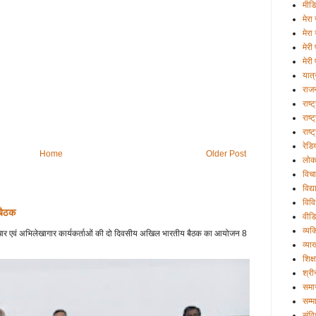
मीड
मेरा 
मेरा
मेरी
मेरी 
यात्
राज
राष्
राष्ट
राष्
रेडि
Home
Older Post
लोक
विचा
विद्
विव
 बैठक
वीड
व्यक्
 प्रचार एवं अभिलेखागार कार्यकर्ताओं की दो दिवसीय अखिल भारतीय बैठक का आयोजन 8
व्या
शिक्ष
श्री
समा
सम्म
संव