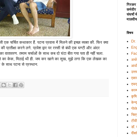
गिरकर 
कर्मवीर
संघर्षों
मालवीय
विषय
Dr.
 चर्चित कथाकार हैं. पटना प्रवास में मिलने की इच्छा व्यक्त की. फिर क्या
Eng
 की प्रतीक्षा करने लगे. प्रवेश द्वार पर रस्सी से बंधी एक घण्टी और अंदर
घर का वातावरण. तमाम चर्चाओं के साथ कब दो घंटा बीत गया पता ही नहीं चला.
Fac
िस्से का केक, मिठाई थी ही. जम कर खाने का सुख, मुझे लगा कि एक लेखक का
अर्थ
के साथ पटना से प्रस्थान.
आधी
उत्त
एकात
एफए
काव्
कृषि
केन्
गोवं
चित्
टीव
डॉ.
दीक्