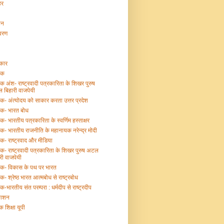
हर
टन
ावरण
्कार
तक
तक अंश- राष्ट्रवादी पत्रकारिता के शिखर पुरुष
 बिहारी वाजपेयी
तक- अंत्योदय को साकार करता उत्तर प्रदेश
तक- भारत बोध
तक- भारतीय पत्रकारिता के स्वर्णिम हस्ताक्षर
तक- भारतीय राजनीति के महानायक नरेन्द्र मोदी
तक- राष्ट्रवाद और मीडिया
तक- राष्ट्रवादी पत्रकारिता के शिखर पुरुष अटल
री वाजपेयी
्तक- विकास के पथ पर भारत
तक- श्रेष्ठ भारत आत्मबोध से राष्ट्रबोध
तक-भारतीय संत परम्परा : धर्मदीप से राष्ट्रदीप
काशन
क शिक्षा यूपी