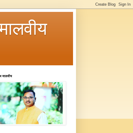
मालवीय
रभ मालवीय