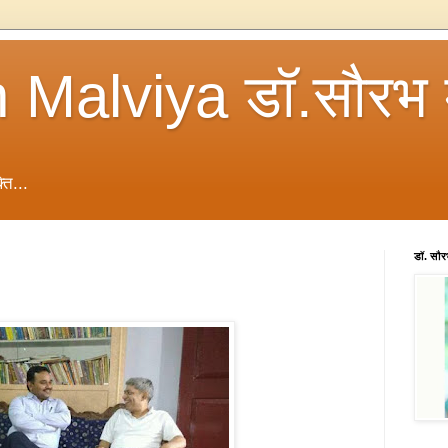
 Malviya डॉ.सौरभ 
ति...
डॉ. सौ