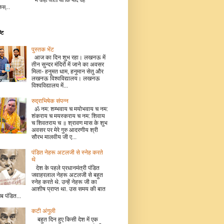
में कहा जाता था कि यदि वह
िस्...
टि
पुस्तक भेंट
आज का दिन शुभ रहा। लखनऊ में
तीन सुन्दर मंदिरों में जाने का अवसर
मिला- हनुमत धाम, हनुमान सेतु और
लखनऊ विश्वविद्यालय। लखनऊ
विश्वविद्यालय में...
रुद्राभिषेक संपन्न
ॐ नम: शम्भवाय च मयोभवाय च नम:
शंकराय च मयस्कराय च नम: शिवाय
च शिवतराय च ॥ श्रावण मास के शुभ
अवसर पर मेरे गुरु आदरणीय श्री
सौरभ मालवीय जी ए...
पंडित नेहरू अटलजी से स्नेह करते
थे
देश के पहले प्रधानमंत्री पंडित
जवाहरलाल नेहरू अटलजी से बहुत
स्नेह करते थे. उन्हें नेहरू जी का
आशीष प्राप्त था. उस समय की बात
जब पंडित...
कटी अंगुली
बहुत दिन हुए किसी देश में एक