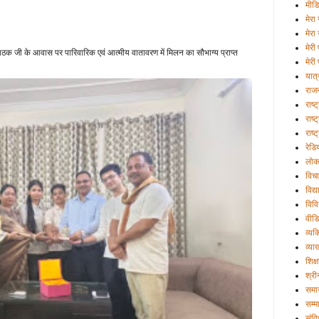
मीड
मेरा 
मेरा
मेरी
क जी के आवास पर पारिवारिक एवं आत्मीय वातावरण में मिलन का सौभाग्य प्राप्त
मेरी 
यात्
राज
राष्
राष्ट
राष्
रेडि
लोक
विचा
विद्
विव
वीड
व्यक्
व्या
शिक्ष
श्री
समा
सम्म
संव