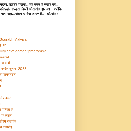
उठना, उठकर चलना... यह क्रम है संसार का...
 को फ़र्क़ न पड़ता किसी जीत और हार का... क्योंकि
 में पला-बढ़ा... संघर्ष ही मेरा जीवन है... -डॉ. सौरभ
 Sourabh Malviya
lish
ulty development programme
व्यवस्था
 आबादी
र प्रदेश चुनाव- 2022
्म मानवदर्शन
म
य
द्रीय बजट
श
र पेटिका से
ी पर लाइव
 सौरभ मालवीय
षांत समारोह