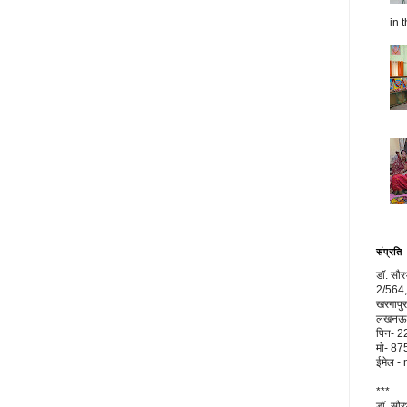
in t
संप्रति
डॉ. सौ
2/564,
खरगापुर
लखनऊ, 
पिन- 
मो- 8
ईमेल 
***
डॉ. सौ