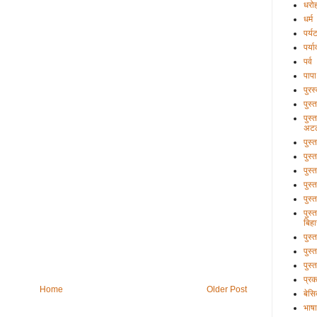
धरो
धर्म
पर्य
पर्य
पर्व
पापा
पुरस
पुस्
पुस्
अटल
पुस्
पुस्
पुस्
पुस्
पुस्
पुस्
बिहा
पुस
पुस्
पुस्
प्र
Home
Older Post
बेसि
भाषा