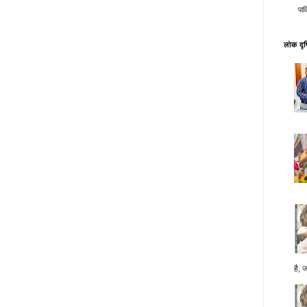
पाक
लोक दृष्
है, 