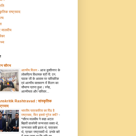
कृति
्कृतिक राष्ट्रवाद
त्य
ना
टि मालवीय
रिका
्थ्य
ग
मन सौरभ
आत्मीय मिलन
-
आज कुशीनगर के
लोकप्रिय विधायक श्री पी. एन.
पाठक जी के आवास पर पारिवारिक
एवं आत्मीय वातावरण में मिलन का
सौभाग्य प्राप्त हुआ। स्नेह,
आत्मीयता और पारिवार...
nskritik Rashtravad : सांस्कृतिक
्ट्रवाद
भारतीय पत्रकारिता का पिंड है
राष्ट्रवाद, फिर इससे गुरेज क्यों?
-
*सौरभ मालवीय ने कहा अटल
बिहारी वाजपेयी जन्मजात वक्ता थे,
जन्मजात कवि हृदय थे, पत्रकार
थे, प्रखर राष्ट्रवादी थे. उनके बारे