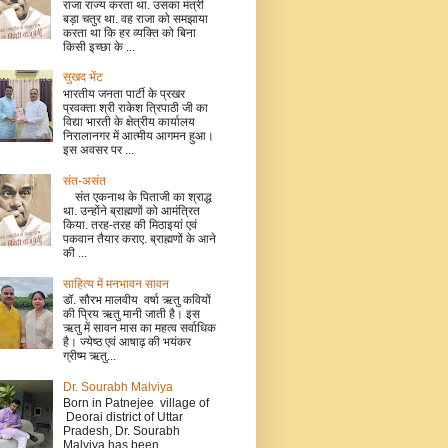
राजा राज्य करता था. उसका मंत्री
बड़ा चतुर था. वह राजा को समझाया
करता था कि हर व्यक्ति को बिना
किसी इच्छा के ...
सुखद भेंट
भारतीय जनता पार्टी के प्रखर
प्रवक्ता श्री राकेश त्रिपाठी जी का
विद्या भारती के क्षेत्रीय कार्यालय
निरालानगर में आत्मीय आगमन हुआ।
इस अवसर पर ...
संत-असंत
संत एकनाथ के पिताजी का श्राद्ध
था. उन्होंने ब्राह्मणों को आमंत्रित
किया. तरह-तरह की मिठाइयां एवं
पकवान तैयार कराए. ब्राह्मणों के आने
की ...
साहित्य में मनभावन सावन
डॉ. सौरभ मालवीय वर्षा ऋतु कवियों
की प्रिय ऋतु मानी जाती है। इस
ऋतु में सावन मास का महत्व सर्वाधिक
है। ज्येष्ठ एवं आषाढ़ की भयंकर
ग्रीष्म ऋतु...
Dr. Sourabh Malviya
Born in Patnejee village of
Deorai district of Uttar
Pradesh, Dr. Sourabh
Malviya has been