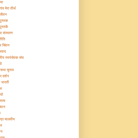
िया
गांव मेरा तीर्थ
 जीवन
 पुस्तक
पुस्तकें
रा संस्मरण
नीति
ट्र चिंतन
्रवाद
ट्रीय स्वयंसेवक संघ
यो
सभा चुनाव
र दर्शन
या भारती
िध
ियो
तित्व
ख्यान
ा
न्द्र मालवीय
ज
ान
िधान