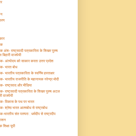
हर
टन
ावरण
्कार
तक
तक अंश- राष्ट्रवादी पत्रकारिता के शिखर पुरुष
 बिहारी वाजपेयी
तक- अंत्योदय को साकार करता उत्तर प्रदेश
तक- भारत बोध
तक- भारतीय पत्रकारिता के स्वर्णिम हस्ताक्षर
तक- भारतीय राजनीति के महानायक नरेन्द्र मोदी
तक- राष्ट्रवाद और मीडिया
तक- राष्ट्रवादी पत्रकारिता के शिखर पुरुष अटल
री वाजपेयी
्तक- विकास के पथ पर भारत
तक- श्रेष्ठ भारत आत्मबोध से राष्ट्रबोध
तक-भारतीय संत परम्परा : धर्मदीप से राष्ट्रदीप
काशन
क शिक्षा यूपी