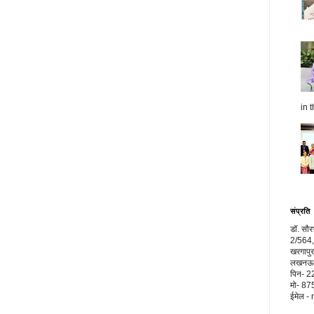
in t
संप्रति
डॉ. सौ
2/564,
खरगापुर
लखनऊ, 
पिन- 
मो- 8
ईमेल 