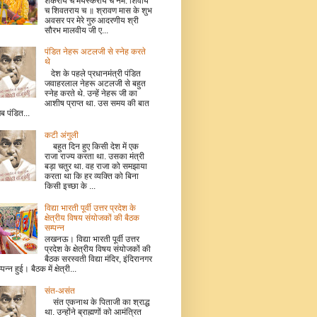
शंकराय च मयस्कराय च नम: शिवाय
च शिवतराय च ॥ श्रावण मास के शुभ
अवसर पर मेरे गुरु आदरणीय श्री
सौरभ मालवीय जी ए...
पंडित नेहरू अटलजी से स्नेह करते
थे
देश के पहले प्रधानमंत्री पंडित
जवाहरलाल नेहरू अटलजी से बहुत
स्नेह करते थे. उन्हें नेहरू जी का
आशीष प्राप्त था. उस समय की बात
जब पंडित...
कटी अंगुली
बहुत दिन हुए किसी देश में एक
राजा राज्य करता था. उसका मंत्री
बड़ा चतुर था. वह राजा को समझाया
करता था कि हर व्यक्ति को बिना
किसी इच्छा के ...
विद्या भारती पूर्वी उत्तर प्रदेश के
क्षेत्रीय विषय संयोजकों की बैठक
सम्पन्न
लखनऊ। विद्या भारती पूर्वी उत्तर
प्रदेश के क्षेत्रीय विषय संयोजकों की
बैठक सरस्वती विद्या मंदिर, इंदिरानगर
म्पन्न हुई। बैठक में क्षेत्री...
संत-असंत
संत एकनाथ के पिताजी का श्राद्ध
था. उन्होंने ब्राह्मणों को आमंत्रित