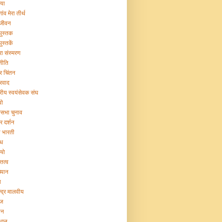
िया
गांव मेरा तीर्थ
 जीवन
 पुस्तक
पुस्तकें
रा संस्मरण
नीति
ट्र चिंतन
्रवाद
ट्रीय स्वयंसेवक संघ
यो
सभा चुनाव
र दर्शन
या भारती
िध
ियो
तित्व
ख्यान
ा
न्द्र मालवीय
ज
ान
िधान