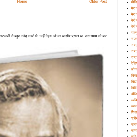
Home
Older Post
मीड
मेरा 
मेरा
मेरी
मेरी 
यात्
टलजी से बहुत स्नेह करते थे. उन्हें नेहरू जी का आशीष प्राप्त था. उस समय की बात
राज
राष्
राष्ट
राष्
रेडि
लोक
विचा
विद्
विव
वीड
व्यक्
व्या
शिक्ष
श्री
समा
सम्म
संव