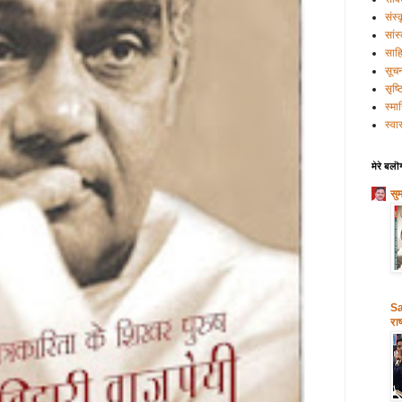
संस्
सांस
साहि
सूच
सृष्
स्मा
स्वास
मेरे बलॊ
सु
Sa
राष