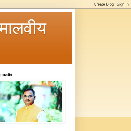
मालवीय
रभ मालवीय