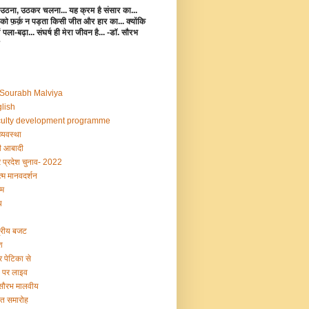
उठना, उठकर चलना... यह क्रम है संसार का...
 को फ़र्क़ न पड़ता किसी जीत और हार का... क्योंकि
 में पला-बढ़ा... संघर्ष ही मेरा जीवन है... -डॉ. सौरभ
 Sourabh Malviya
lish
ulty development programme
व्यवस्था
 आबादी
र प्रदेश चुनाव- 2022
्म मानवदर्शन
म
य
द्रीय बजट
श
र पेटिका से
ी पर लाइव
 सौरभ मालवीय
षांत समारोह