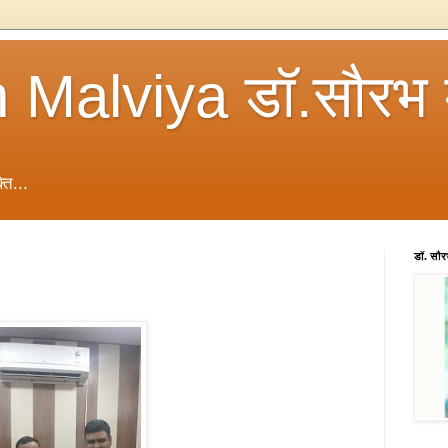
 Malviya डॉ.सौरभ 
ति...
डॉ. सौ