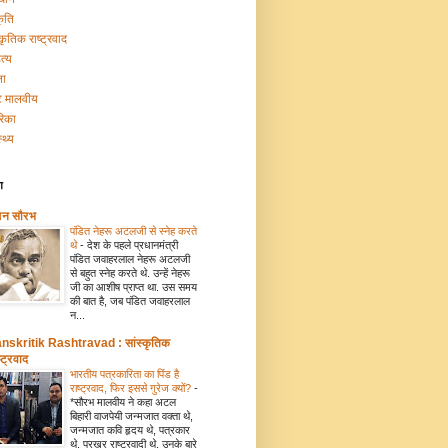
कृति
्कृतिक राष्ट्रवाद
त्य
ना
टि मालवीय
रिका
्थ्य
ग
मन सौरभ
पंडित नेहरू अटलजी से स्नेह करते
थे
-
देश के पहले प्रधानमंत्री
पंडित जवाहरलाल नेहरू अटलजी
से बहुत स्नेह करते थे. उन्हें नेहरू
जी का आशीष प्राप्त था. उस समय
की बात है, जब पंडित जवाहरलाल
न...
nskritik Rashtravad : सांस्कृतिक
्ट्रवाद
भारतीय पत्रकारिता का पिंड है
राष्ट्रवाद, फिर इससे गुरेज क्यों?
-
*सौरभ मालवीय ने कहा अटल
बिहारी वाजपेयी जन्मजात वक्ता थे,
जन्मजात कवि हृदय थे, पत्रकार
थे, प्रखर राष्ट्रवादी थे. उनके बारे