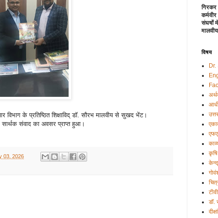
गिरकर 
कर्मवीर
संघर्षों
मालवीय
विषय
Dr.
Eng
Fac
अर्थ
आधी
उत्त
र विभाग के प्रतिष्ठित शिक्षाविद् डॉ. सौरभ मालवीय से सुखद भेंट।
 सार्थक संवाद का अवसर प्राप्त हुआ।
एकात
एफए
काव्
कृषि
y 03, 2026
केन्
गोवं
चित्
टीव
डॉ.
दीक्