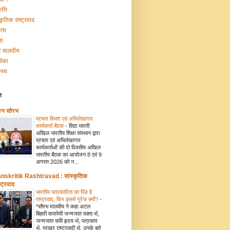
कृति
्कृतिक राष्ट्रवाद
त्य
ना
टि मालवीय
रिका
्थ्य
ग
मन सौरभ
प्रचार विभाग एवं अभिलेखागार
कार्यकर्ता बैठक
-
विद्या भारती
अखिल भारतीय शिक्षा संस्थान द्वारा
प्रचार एवं अभिलेखागार
कार्यकर्ताओं की दो दिवसीय अखिल
भारतीय बैठक का आयोजन 8 एवं 9
अगस्त 2026 को न...
nskritik Rashtravad : सांस्कृतिक
्ट्रवाद
भारतीय पत्रकारिता का पिंड है
राष्ट्रवाद, फिर इससे गुरेज क्यों?
-
*सौरभ मालवीय ने कहा अटल
बिहारी वाजपेयी जन्मजात वक्ता थे,
जन्मजात कवि हृदय थे, पत्रकार
थे, प्रखर राष्ट्रवादी थे. उनके बारे