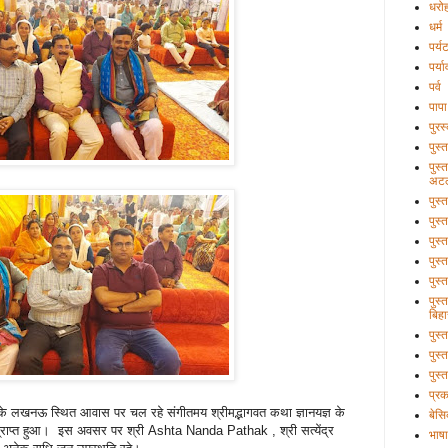
धरो
धर्म
पर्य
पर्य
पर्व
पापा
पुरस
पुस्
पुस्
अटल
पुस्
पुस्
पुस्
पुस्
पुस्
पुस्
बिहा
पुस
पुस्
पुस्
प्र
पा के लखनऊ स्थित आवास पर चल रहे संगीतमय श्रीमद्भागवत कथा ज्ञानयज्ञ के
बेसि
्राप्त हुआ। इस अवसर पर श्री Ashta Nanda Pathak , श्री सत्येंद्र
भाषा