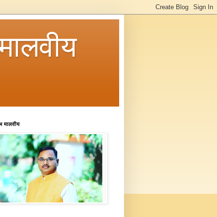
मालवीय
रभ मालवीय