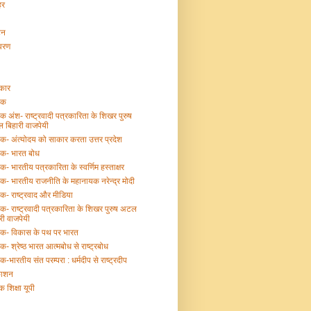
हर
टन
ावरण
्कार
तक
तक अंश- राष्ट्रवादी पत्रकारिता के शिखर पुरुष
 बिहारी वाजपेयी
तक- अंत्योदय को साकार करता उत्तर प्रदेश
तक- भारत बोध
तक- भारतीय पत्रकारिता के स्वर्णिम हस्ताक्षर
तक- भारतीय राजनीति के महानायक नरेन्द्र मोदी
तक- राष्ट्रवाद और मीडिया
तक- राष्ट्रवादी पत्रकारिता के शिखर पुरुष अटल
री वाजपेयी
्तक- विकास के पथ पर भारत
तक- श्रेष्ठ भारत आत्मबोध से राष्ट्रबोध
तक-भारतीय संत परम्परा : धर्मदीप से राष्ट्रदीप
काशन
क शिक्षा यूपी