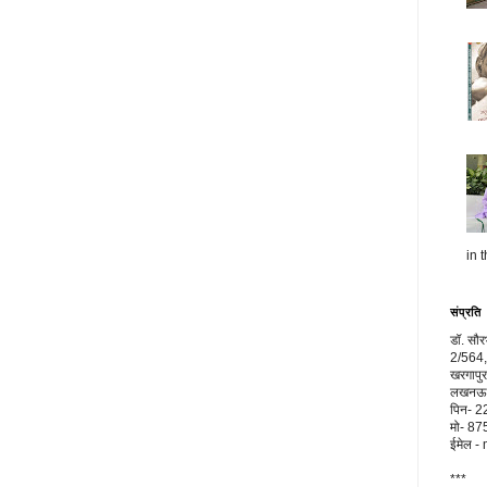
in t
संप्रति
डॉ. सौ
2/564,
खरगापुर
लखनऊ, 
पिन- 
मो- 8
ईमेल 
***