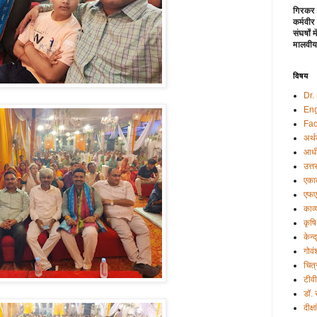
गिरकर 
कर्मवीर
संघर्षों
मालवीय
विषय
Dr.
Eng
Fac
अर्थ
आधी
उत्त
एकात
एफए
काव्
कृषि
केन्
गोवं
चित्
टीव
डॉ.
दीक्