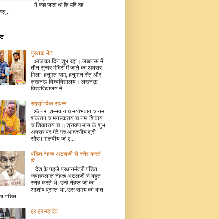
में कहा जाता था कि यदि वह
िस्...
टि
पुस्तक भेंट
आज का दिन शुभ रहा। लखनऊ में
तीन सुन्दर मंदिरों में जाने का अवसर
मिला- हनुमत धाम, हनुमान सेतु और
लखनऊ विश्वविद्यालय। लखनऊ
विश्वविद्यालय में...
रुद्राभिषेक संपन्न
ॐ नम: शम्भवाय च मयोभवाय च नम:
शंकराय च मयस्कराय च नम: शिवाय
च शिवतराय च ॥ श्रावण मास के शुभ
अवसर पर मेरे गुरु आदरणीय श्री
सौरभ मालवीय जी ए...
पंडित नेहरू अटलजी से स्नेह करते
थे
देश के पहले प्रधानमंत्री पंडित
जवाहरलाल नेहरू अटलजी से बहुत
स्नेह करते थे. उन्हें नेहरू जी का
आशीष प्राप्त था. उस समय की बात
जब पंडित...
हर हर महादेव