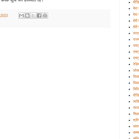
ित अनेक सुधि जन उपस्थति रहे।
मीड
मेरा 
मेरा
 2023
मेरी
मेरी 
यात्
राज
राष्
राष्ट
राष्
रेडि
लोक
विचा
विद्
विव
वीड
व्यक्
व्या
शिक्ष
श्री
समा
सम्म
संव