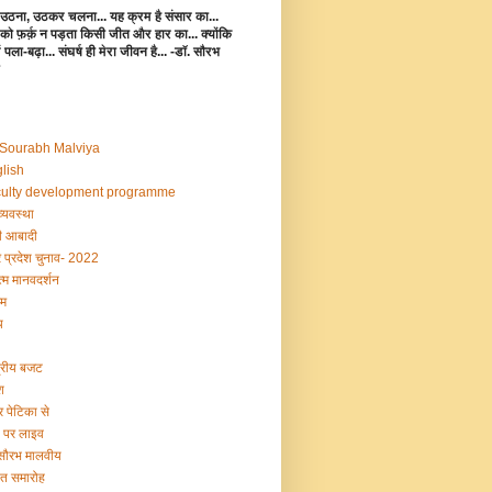
उठना, उठकर चलना... यह क्रम है संसार का...
 को फ़र्क़ न पड़ता किसी जीत और हार का... क्योंकि
 में पला-बढ़ा... संघर्ष ही मेरा जीवन है... -डॉ. सौरभ
 Sourabh Malviya
lish
ulty development programme
व्यवस्था
 आबादी
र प्रदेश चुनाव- 2022
्म मानवदर्शन
म
य
द्रीय बजट
श
र पेटिका से
ी पर लाइव
 सौरभ मालवीय
षांत समारोह