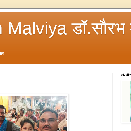
 Malviya डॉ.सौरभ 
ति...
डॉ. सौ