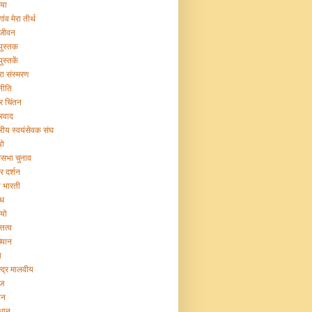
िया
गांव मेरा तीर्थ
 जीवन
 पुस्तक
पुस्तकें
रा संस्मरण
नीति
ट्र चिंतन
्रवाद
ट्रीय स्वयंसेवक संघ
यो
सभा चुनाव
र दर्शन
या भारती
िध
ियो
तित्व
ख्यान
ा
न्द्र मालवीय
ज
ान
िधान